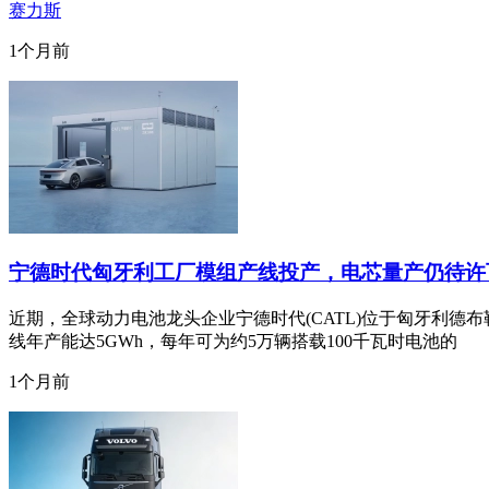
赛力斯
1个月前
宁德时代匈牙利工厂模组产线投产，电芯量产仍待许
近期，全球动力电池龙头企业宁德时代(CATL)位于匈牙利
线年产能达5GWh，每年可为约5万辆搭载100千瓦时电池的
1个月前