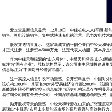
爱企查最新信息显示，12月19日，中经桩电未来(平阴)新
销售、换电设施销售、集中式快速充电站运营、风力发电技术
股权穿透结果显示，这家新成立的平阴企业由中经天和绿源(上
才正式注册，注册资本5000万元，法定代表人杨韶，其本身
作为中经天和绿源的“山东母体”，中经天和绿源(山东)新能
标注为“国有企业”。股权结构显示，该公司由中经城投建设集
信息标注为“中国对外经济贸易部”。
这一实控人信息引发市场疑惑。公开资料显示，中国对外经济
该机构;1993年，其更名为对外贸易经济合作部;2003年，
新能源有限公司的实控人信息标注与历史机构沿革存在明显矛
易咨询公司国有全资子公司，长期深耕基建与能源领域投资，
抛开股权背景的疑惑，中经天和绿源在山东的扩张速度堪称“
展现出“中经系”布局山东新能源市场的强烈意愿与高效执行力