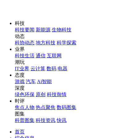
科技
科技要闻
新能源
生物科技
动态
科协动态
地方科技
科学探索
业界
科技生活
通信
互联网
潮玩
IT业界
云计算
数码
电器
态度
游戏
汽车
Ai智能
深度
绿色环保
原创
科技舆情
时评
焦点人物
热点聚焦
数码图集
图集
科普图集
科技资讯
快讯
首页