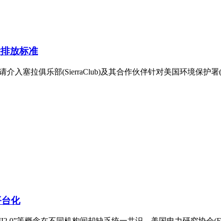
除排放标准
介入塞拉俱乐部(SierraClub)及其合作伙伴针对美国环境保护署
平台化
I2.0”等概念在不同机构间却缺乏统一共识。美国电力研究协会(E