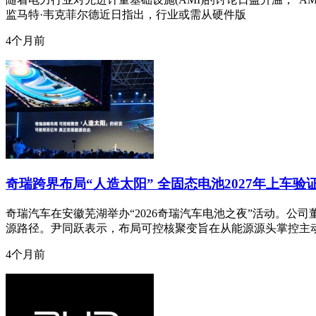
监马特·韦克菲尔德近日指出，行业或需从硬件版
4个月前
奇瑞跨界布局“人造太阳” 全固态电池2027年上车验
奇瑞汽车在安徽芜湖举办“2026奇瑞汽车电池之夜”活动。公
源路径。尹同跃表示，布局可控核聚变旨在从能源源头掌控主
4个月前