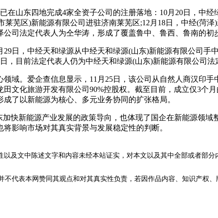
东四地完成4家全资子公司的注册落地：10月20日，中经绿源
南市莱芜区)新能源有限公司进驻济南莱芜区;12月18日，中经(菏
泽公司法定代表人为仝华涛，形成了覆盖鲁中、鲁西、鲁南的初
29日，中经天和绿源从中经天和绿源(山东)新能源有限公司手
9日，目前法定代表人仍为中经天和绿源(山东)新能源有限公司
。爱企查信息显示，11月25日，该公司从自然人商汉印手中受
龙田文化旅游开发有限公司90%控股权。截至目前，成立仅3个
形成了以新能源为核心、多元业务协同的扩张格局。
加快新能源产业发展的政策导向，也体现了国企在新能源领域
也将影响市场对其真实背景与发展稳定性的判断。
性以及文中陈述文字和内容未经本站证实，对本文以及其中全部或者部分
不代表本网赞同其观点和对其真实性负责，若因作品内容、知识产权、