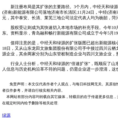
新注册布局是其扩张的主要路径。3个月内，中经天和绿源已在山
(济南)新能源有限公司落地济南市长清区;11月24日，中经(济
元，其中泰安、长清、莱芜三地公司法定代表人均为杨韶，菏
股权受让则成为其快速切入本地市场的补充手段。今年10月
东。资料显示，青岛融和畅行新能源有限公司成立于今年5月1
值得注意的是，中经天和绿源的扩张版图已超出新能源核心领域
18日，又从山东龙田文旅集团股份有限公司手中接过四川云栖
源企业，其余两家分别为山东管桩制造企业与四川文旅企业，
行业人士分析，中经天和绿源的“倍速扩张”，既顺应了山东
人信息与历史机构沿革不符的问题，仍需企业进一步澄清，这
免责声明：本文仅代表作者个人观点，与每日科技网无关。其原创
者仅作参考，并请自行核实相关内容。
本网站有部分内容均转载自其它媒体，转载目的在于传递更多信息，并
在规定时间内给予删除等相关处理.
绿源