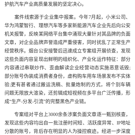
护航汽车产业高质量发展的坚定决心。
案件线索源于企业集中报案。今年7月起，小米公司、
华为鸿蒙智行、理想汽车等多家新能源汽车企业先后向公安
机关报警，反映某网络平台集中涌现大量针对其品牌的负面
文章，对企业品牌声誉造成严重侵害，同时扰乱了正常生产
经营秩序。烟台公安接警后迅速成立专案组开展侦查，发现
这些负面内容呈现出鲜明的组织化、产业化运作特征：部分
内容通过串联炒作、歪曲解读企业经营动态实施恶意诋毁;
部分账号伪装成消费者身份，虚构购车用车场景发布不实体
验;更有甚者通过搬运洗稿、批量炮制的方式，将个别车辆
问题无限放大渲染，还剪辑成短视频在多平台广泛传播，形
成“生产-分发-引流”的完整黑色产业链。
专案组对平台上3000余条涉案负面文章逐一甄别核查，
发现这些内容均出自一批注册时间短、活跃度异常、IP地址
分散的账号，背后存在明显的人为操控痕迹。经进一步深度