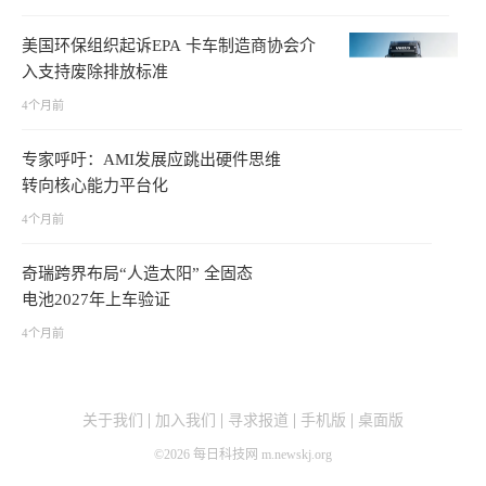
美国环保组织起诉EPA 卡车制造商协会介
入支持废除排放标准
4个月前
专家呼吁：AMI发展应跳出硬件思维
转向核心能力平台化
4个月前
奇瑞跨界布局“人造太阳” 全固态
电池2027年上车验证
4个月前
关于我们
加入我们
寻求报道
手机版
桌面版
©
2026
每日科技网 m.newskj.org