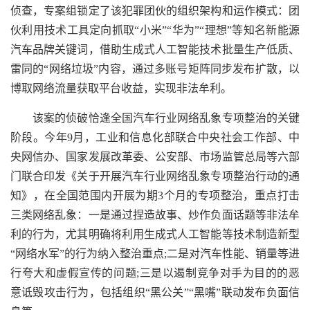
侦查，专案组锁定了该犯罪团伙的组织架构和运作模式：团
伙利用技术工具定向抓取“小米”“华为”“理想”等知名新能源
汽车品牌关键词，借助生成式人工智能技术批量生产低质、
雷同的“网络垃圾”内容，通过多账号矩阵同步发布扩散，以
博取网络流量获取平台收益，实现非法牟利。
该案的侦破恰逢全国汽车行业网络乱象专项整治的关键
阶段。今年9月，工业和信息化部联合中央社会工作部、中
央网信办、国家发展改革委、公安部、市场监管总局等六部
门联合印发《关于开展汽车行业网络乱象专项整治行动的通
知》，在全国范围内开展为期3个月的专项整治，重点打击
三类网络乱象：一是通过捏造故事、炒作负面话题等非法牟
利的行为，尤其明确将利用生成式人工智能等技术制造新型
“网络水军”的行为纳入整治重点;二是对汽车性能、销量等进
行夸大和虚假宣传的问题;三是以遏制竞争对手为目的的恶
意诋毁攻击行为，包括组织“黑公关”“黑嘴”联动发布负面信