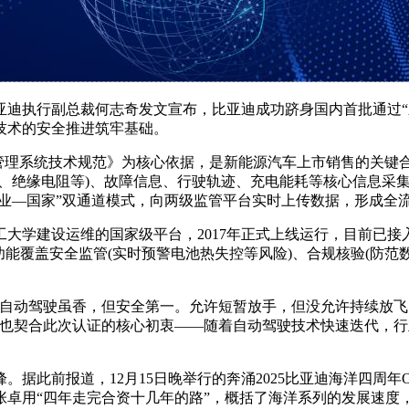
亚迪执行副总裁何志奇发文宣布，比亚迪成功跻身国内首批通过“
技术的安全推进筑牢基础。
与管理系统技术规范》为核心依据，是新能源汽车上市销售的关
度、绝缘电阻等)、故障信息、行驶轨迹、充电能耗等核心信息采
企业—国家”双通道模式，向两级监管平台实时上传数据，形成全
建设运维的国家级平台，2017年正式上线运行，目前已接入
能覆盖安全监管(实时预警电池热失控等风险)、合规核验(防范数
动驾驶虽香，但安全第一。允许短暂放手，但没允许持续放飞。
醒也契合此次认证的核心初衷——随着自动驾驶技术快速迭代，
报道，12月15日晚举行的奔涌2025比亚迪海洋四周年Ocea
张卓用“四年走完合资十几年的路”，概括了海洋系列的发展速度