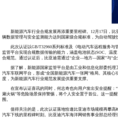
新能源汽车行业合规发展再添重要里程碑。12月17日，比
辆数据管理与安全监测能力达到国家级合规标准，为自动驾驶
此次认证以GB/T32960系列标准及《电动汽车远程服务
监管平台实现合规数据传输的能力，涵盖电池状态(SOC、温
合规范。通过认证后，比亚迪需通过“企业—地方—国家”与“
据了解，新能源国家监管平台是由工业和信息化部委托理工大学
汽车车联网平台，形成“全国新能源汽车一张网”格局。其核心功
度，为新能源汽车行业规范发展提供重要支撑。
在宣布认证喜讯的同时，何志奇也向用户发出安全提醒：“自
涮火锅”等危险场景保持警惕，将个人安全置于首位。这一提
围。
值得关注的是，此次认证落地恰逢比亚迪市场规模再攀高峰。据此前
汽车下线的里程碑时刻。比亚迪汽车海洋网销售事业部总经理