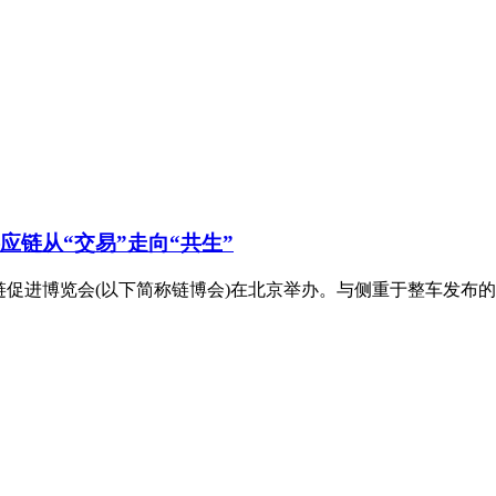
应链从“交易”走向“共生”
链促进博览会(以下简称链博会)在北京举办。与侧重于整车发布