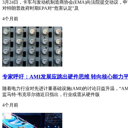
3月24日，卡车与发动机制造商协会(EMA)向法院提交动议，申请
对特朗普政府时期EPA对“危害认定”及
4个月前
专家呼吁：AMI发展应跳出硬件思维 转向核心能力
随着电力行业对先进计量基础设施(AMI)的讨论日益升温，“AM
监马特·韦克菲尔德近日指出，行业或需从硬件版
4个月前