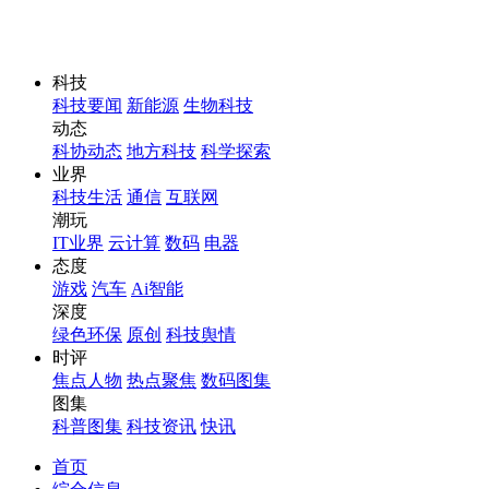
科技
科技要闻
新能源
生物科技
动态
科协动态
地方科技
科学探索
业界
科技生活
通信
互联网
潮玩
IT业界
云计算
数码
电器
态度
游戏
汽车
Ai智能
深度
绿色环保
原创
科技舆情
时评
焦点人物
热点聚焦
数码图集
图集
科普图集
科技资讯
快讯
首页