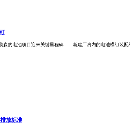
可
德布勒森的电池项目迎来关键里程碑——新建厂房内的电池模组装
除排放标准