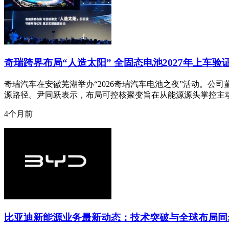
奇瑞跨界布局“人造太阳” 全固态电池2027年上车验
奇瑞汽车在安徽芜湖举办“2026奇瑞汽车电池之夜”活动。公
源路径。尹同跃表示，布局可控核聚变旨在从能源源头掌控主
4个月前
比亚迪新能源业务最新动态：技术突破与全球布局同