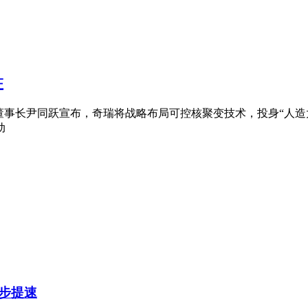
证
司董事长尹同跃宣布，奇瑞将战略布局可控核聚变技术，投身“人
动
步提速