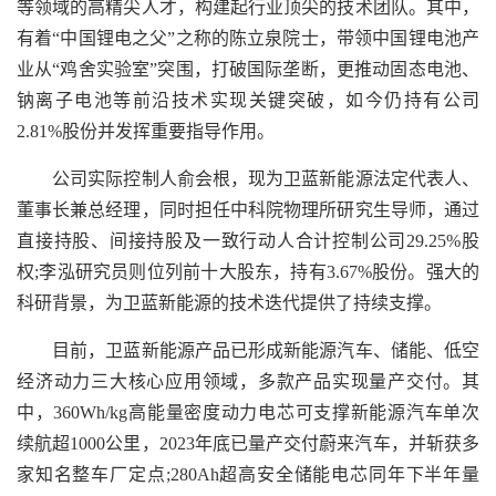
等领域的高精尖人才，构建起行业顶尖的技术团队。其中，
有着“中国锂电之父”之称的陈立泉院士，带领中国锂电池产
业从“鸡舍实验室”突围，打破国际垄断，更推动固态电池、
钠离子电池等前沿技术实现关键突破，如今仍持有公司
2.81%股份并发挥重要指导作用。
公司实际控制人俞会根，现为卫蓝新能源法定代表人、
董事长兼总经理，同时担任中科院物理所研究生导师，通过
直接持股、间接持股及一致行动人合计控制公司29.25%股
权;李泓研究员则位列前十大股东，持有3.67%股份。强大的
科研背景，为卫蓝新能源的技术迭代提供了持续支撑。
目前，卫蓝新能源产品已形成新能源汽车、储能、低空
经济动力三大核心应用领域，多款产品实现量产交付。其
中，360Wh/kg高能量密度动力电芯可支撑新能源汽车单次
续航超1000公里，2023年底已量产交付蔚来汽车，并斩获多
家知名整车厂定点;280Ah超高安全储能电芯同年下半年量