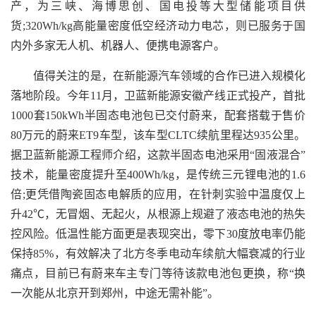
产，为三峡、海博思创、国电投等大型储能项目供
货;320Wh/kg高能量密度低空经济动力电芯，则已服务于国
内外多家无人机、机器人、便携电源客户。
值得关注的是，在新能源汽车领域的合作已进入规模化
落地阶段。今年11月，卫蓝新能源安徽产线正式投产，首批
1000套150kWh半固态电池包已交付蔚来，配套搭载于售价
80万元的蔚来ET9车型，该车型CLTC续航里程达935公里。
据卫蓝新能源工程师介绍，这款半固态电池采用“固液混合”
技术，能量密度提升至400Wh/kg，是传统三元锂电池的1.6
倍;更凭借陶瓷固态电解质的应用，在针刺实验中温度仅上
升42℃，无冒烟、无起火，从根源上规避了液态电池的热失
控风险。低温性能方面更是表现突出，零下30度放电率仍能
保持85%，有效解决了北方冬季电动车续航大幅衰减的行业
痛点，目前已有蔚来车主专门等待该款电池包更换，称“换
一次能从北京开到郑州，中途无需补能”。