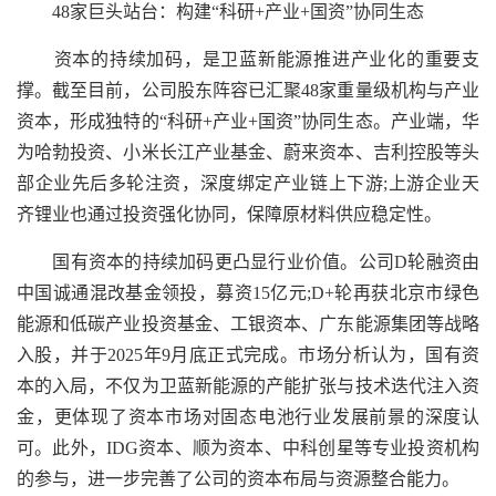
48家巨头站台：构建“科研+产业+国资”协同生态
资本的持续加码，是卫蓝新能源推进产业化的重要支
撑。截至目前，公司股东阵容已汇聚48家重量级机构与产业
资本，形成独特的“科研+产业+国资”协同生态。产业端，华
为哈勃投资、小米长江产业基金、蔚来资本、吉利控股等头
部企业先后多轮注资，深度绑定产业链上下游;上游企业天
齐锂业也通过投资强化协同，保障原材料供应稳定性。
国有资本的持续加码更凸显行业价值。公司D轮融资由
中国诚通混改基金领投，募资15亿元;D+轮再获北京市绿色
能源和低碳产业投资基金、工银资本、广东能源集团等战略
入股，并于2025年9月底正式完成。市场分析认为，国有资
本的入局，不仅为卫蓝新能源的产能扩张与技术迭代注入资
金，更体现了资本市场对固态电池行业发展前景的深度认
可。此外，IDG资本、顺为资本、中科创星等专业投资机构
的参与，进一步完善了公司的资本布局与资源整合能力。