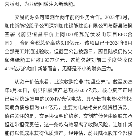
营版图，为业绩回暖注入新动能。
交易的源头可追溯至两年前的业务合作。2023年3月，
珈伟新能控股子公司深圳珈伟绿能建设有限公司与蔚县陆枫
签署《蔚县恒昌平价上网100兆瓦光伏发电项目EPC合
同》，合同含税总价高达6.16亿元。该项目已于2024年8月
全部完工并通过验收，但截至公告披露日，蔚县陆枫仍拖欠
珈伟绿能工程款1.9377亿元，这笔欠款对前三季度营收仅
4.25亿元的珈伟新能而言，无疑是不小的财务压力。
从资产价值来看，此次收购绝非“接盘空壳”。截至2025
年6月30日，蔚县陆枫资产总额达6.05亿元，核心资产正是
已实现稳定发电的100MW光伏电站，具备长期电费收益权;
同期负债总额为6.01亿元，主要为电站相关的融资租赁款。
值得关注的是，交易协议明确约定，交割前债务由原股东承
担连带担保责任，这一条款有效隔离了收购风险，让珈伟新
能得以低成本获得优质资产。经评估，蔚县陆枫股东全部权