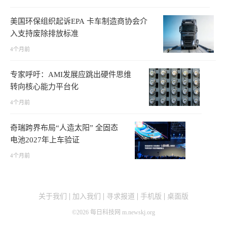
美国环保组织起诉EPA 卡车制造商协会介
入支持废除排放标准
4个月前
专家呼吁：AMI发展应跳出硬件思维
转向核心能力平台化
4个月前
奇瑞跨界布局“人造太阳” 全固态
电池2027年上车验证
4个月前
关于我们
加入我们
寻求报道
手机版
桌面版
©
2026
每日科技网 m.newskj.org