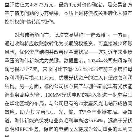
益评估值为435.73万元，最终1元对价的确定，是交易各方
基于债务问题的协商结果，本质上是将债权关系转化为资产
控制权的“债转股”操作。
对珈伟新能而言，此次交易堪称“一箭双雕”。一方面，
通过收购将应收账款转化为长期股权投资，可直接减少坏账
风险，优化资产结构并改善现金流状况——这对近年来业绩
承压的珈伟新能尤为关键。数据显示，2024年公司归母净利
润亏损2.77亿元，营收同比下滑42.61%;2025年前三季度归母
净利润仍亏损4111万元，优质光伏资产的注入有望改善利润
结构。另一方面，标的公司核心资产与珈伟新能现有光伏能
源业务高度契合，100MW光伏电站的纳入将进一步夯实其
在华北区域的布局，与公司已有的70余座风光电站形成协同
效应，助力其完善“风、光、储、充”全产业链布局。要知
道，珈伟新能光伏发电业务毛利率高达35.64%，远高于光伏
照明和EPC业务，稳定的电费收入将成为公司重要的盈利支