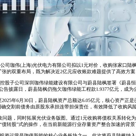
全资子公司珈伟(上海)光伏电力有限公司拟以1元对价，收购张家口
扩张的双重布局，既为解决近2亿元应收账款难题提供了高效方
控股子公司深圳珈伟绿能建设有限公司与蔚县陆枫签署《蔚县恒昌
截至公告披露日，蔚县陆枫仍拖欠珈伟绿能工程款1.9377亿元，成
25年6月30日，蔚县陆枫资产总额达6.05亿元，核心资产正是
议明确交割前债务由原股东承担连带担保责任，有效降低了收购风
题，同时拓展光伏业务版图。通过1元收购将债权关系转化为
种“债转股”式的操作，在当前新能源行业存量资产整合加速的背
投资运营是珈伟新能的核心业务板块之一。此次将蔚县陆枫纳入