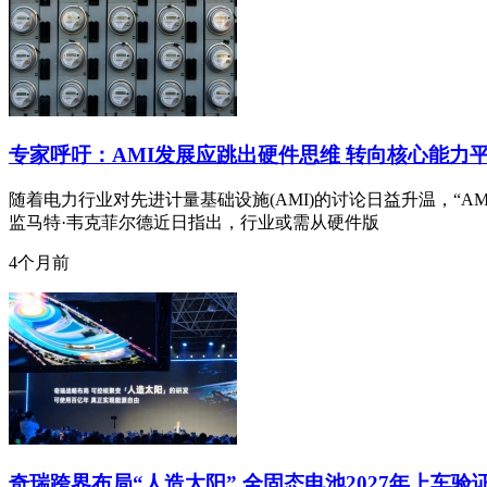
专家呼吁：AMI发展应跳出硬件思维 转向核心能力
随着电力行业对先进计量基础设施(AMI)的讨论日益升温，“AM
监马特·韦克菲尔德近日指出，行业或需从硬件版
4个月前
奇瑞跨界布局“人造太阳” 全固态电池2027年上车验