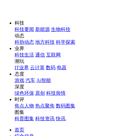
科技
科技要闻
新能源
生物科技
动态
科协动态
地方科技
科学探索
业界
科技生活
通信
互联网
潮玩
IT业界
云计算
数码
电器
态度
游戏
汽车
Ai智能
深度
绿色环保
原创
科技舆情
时评
焦点人物
热点聚焦
数码图集
图集
科普图集
科技资讯
快讯
首页