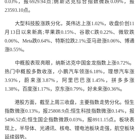
0.03%，报6929.94点;纳斯达克综合指数微跌0.09%，报
23593.10点。
大型科技股涨跌分化，英伟达上涨1.02%，收盘价创11
月13日以来新高;苹果跌0.15%、谷歌C跌0.22%、微软跌
0.06%、Meta跌0.64%、特斯拉跌2.1%;亚马逊涨0.06%、博通
涨0.55%。
中概股表现亮眼，纳斯达克中国金龙指数上涨0.72%。
热门中概股多数收涨，小鹏汽车领涨6.18%，理想汽车涨
3.93%，蔚来涨3.87%，阿里巴巴涨1.45%，拼多多涨
1.38%，百度涨1.17%，京东涨0.79%，好未来涨0.36%。
港股方面，截至上周三收盘，主要指数走势分化。恒生
指数微涨0.13%，报25808.9点;恒生科技指数微涨0.14%，报
5496.52点;恒生国企指数微跌0.03%，报8911.15点。板块表
现上，半导体、光通讯、核电、锂电池板块走强，航空板块
延续弱势。