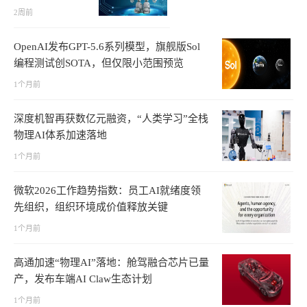
哲学
2周前
OpenAI发布GPT-5.6系列模型，旗舰版Sol
编程测试创SOTA，但仅限小范围预览
1个月前
深度机智再获数亿元融资，“人类学习”全栈
物理AI体系加速落地
1个月前
微软2026工作趋势指数：员工AI就绪度领
先组织，组织环境成价值释放关键
1个月前
高通加速“物理AI”落地：舱驾融合芯片已量
产，发布车端AI Claw生态计划
1个月前