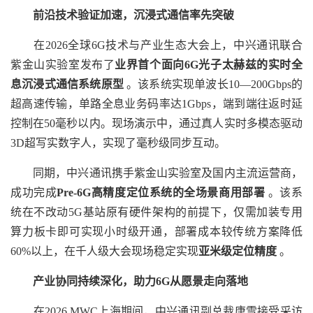
前沿技术验证加速，沉浸式通信率先突破
在2026全球6G技术与产业生态大会上，中兴通讯联合
紫金山实验室发布了
业界首个面向6G光子太赫兹的实时全
息沉浸式通信系统原型
。该系统实现单波长10—200Gbps的
超高速传输，单路全息业务码率达1Gbps，端到端往返时延
控制在50毫秒以内。现场演示中，通过真人实时多模态驱动
3D超写实数字人，实现了毫秒级同步互动。
同期，中兴通讯携手紫金山实验室及国内主流运营商，
成功完成
Pre-6G高精度定位系统的全场景商用部署
。该系
统在不改动5G基站原有硬件架构的前提下，仅需加装专用
算力板卡即可实现小时级开通，部署成本较传统方案降低
60%以上，在千人级大会现场稳定实现
亚米级定位精度
。
产业协同持续深化，助力6G从愿景走向落地
在2026 MWC上海期间，中兴通讯副总裁唐雪接受采访