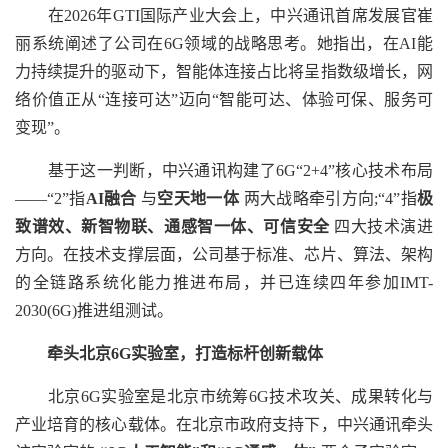
在2026年GTI国际产业大会上，中兴通讯首席发展官崔
丽系统阐述了公司在6G领域的战略思考。她指出，在AI能
力持续提升的驱动下，智能体连接占比将呈指数级增长，网
络价值正从“连接可达”迈向“智能可达、体验可保、服务可
变现”。
基于这一判断，中兴通讯构建了6G“2+4”核心技术布局
——“2”指
AI融合
与
空天地一体
两大战略牵引方向;“4”指
极
致谱效、新智物联、通感智一体、可信安全
四大技术演进
方向。在技术支撑层面，公司基于标准、芯片、算法、架构
的全链路系统化能力推进布局，并已连续四年参加IMT-
2030(6G)推进组测试。
牵头北京6G实验室，打造标杆创新载体
北京6G实验室是北京市统筹6G技术攻关、成果转化与
产业培育的核心载体。在北京市政府支持下，中兴通讯牵头