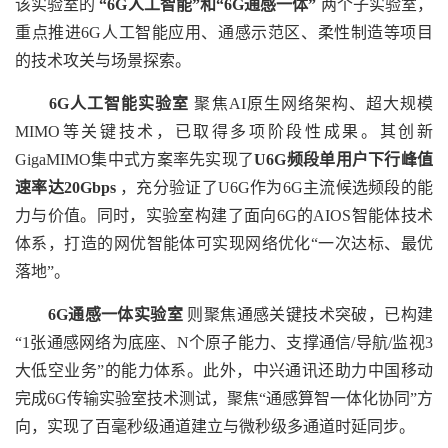
该实验室的
“6G人工智能”和“6G通感一体”
两个子实验室，
重点推进6G人工智能应用、通感示范区、柔性制造等项目
的技术攻关与场景探索。
6G人工智能实验室
聚焦AI原生网络架构、超大规模
MIMO等关键技术，已取得多项阶段性成果。其创新
GigaMIMO集中式方案率先实现了
U6G频段单用户下行峰值
速率达20Gbps
，充分验证了U6G作为6G主流候选频段的能
力与价值。同时，实验室构建了面向6G的AIOS智能体技术
体系，打造的网优智能体可实现网络优化“一次达标、最优
落地”。
6G通感一体实验室
则聚焦通感关键技术突破，已构建
“1张通感网络为底座、N个原子能力、支撑通信/导航/监视3
大低空业务”的能力体系。此外，中兴通讯还助力中国移动
完成6G传输实验室技术测试，聚焦“通感算智一体化协同”方
向，实现了百毫秒级通道建立与微秒级多通道时延同步。