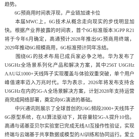
趋势。
6G预商用时间表浮现，产业链加速卡位
本届MWC上，6G技术从概念走向现实的步伐明显加
快。根据产业界披露的时间表，首个6G标准版本3GPP R21
将于今年6月确定，高通预计2028年推出6G预商用终端，
2029年推动6G规模商用，6G标准预计同年冻结。
围绕6G的技术布局已成兵家必争之地。华为发布了
U6GHz全场景系列化产品和解决方案，其中256T U6GHz
AAU以1000+天线阵子实现覆盖与体验双重突破，单个用户
峰值速率迈入万兆时代。华为表示，2026年将发布支持含
U6GHz在内的5G-A全场景解决方案，计划2028年支持运营
商完成网络部署，奠定向6G演进的基础。
中兴通讯则展示了全球首创的U6G频段2000+天线阵子
6G原型系统，在AI算法驱动下，其容量较5G-A提升10倍。
高通与诺基亚贝尔实验室已完成无线AI互操作性验证，实现
终端与云端基于共享数据或模型的AI训练和协同运行。爱立