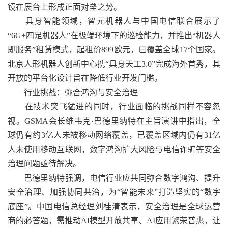
镜在展台上形成正面对垒之势。
具身智能领域，智元机器人与中国电信联合展示了
“6G+四足机器人”在极端环境下的巡检能力，并推出“机器人
即服务”租赁模式，起租价899欧元，已覆盖全球17个国家。
北京人形机器人创新中心携“具身天工3.0”完成海外首秀，其
开放的平台化设计旨在降低行业开发门槛。
行业挑战：弥合鸿沟与安全治理
在技术突飞猛进的同时，行业面临的挑战同样不容忽
视。GSMA会长维韦克·巴德里纳特在主旨演讲中指出，全
球仍有约3亿人未被移动网络覆盖，已覆盖区域内仍有31亿
人未使用移动互联网，数字鸿沟扩大风险与电信诈骗等安全
治理问题亟待解决。
巴德里纳特强调，电信行业应共同弥合数字鸿沟、提升
安全治理、加强协同共治，为“智能未来”打造坚实的“数字
底座”。中国电信总经理刘桂清表示，安全治理是全球运营
商的必答题，需推动AI模型开放共享、AI应用繁荣普惠，让