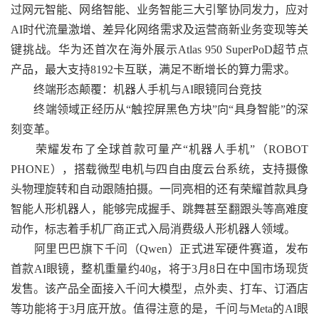
过网元智能、网络智能、业务智能三大引擎协同发力，应对
AI时代流量激增、差异化网络需求及运营商新业务变现等关
键挑战。华为还首次在海外展示Atlas 950 SuperPoD超节点
产品，最大支持8192卡互联，满足不断增长的算力需求。
终端形态颠覆：机器人手机与AI眼镜同台竞技
终端领域正经历从“触控屏黑色方块”向“具身智能”的深
刻变革。
荣耀发布了全球首款可量产“机器人手机”（ROBOT
PHONE），搭载微型电机与四自由度云台系统，支持摄像
头物理旋转和自动跟随拍摄。一同亮相的还有荣耀首款具身
智能人形机器人，能够完成握手、跳舞甚至翻跟头等高难度
动作，标志着手机厂商正式入局消费级人形机器人领域。
阿里巴巴旗下千问（Qwen）正式进军硬件赛道，发布
首款AI眼镜，整机重量约40g，将于3月8日在中国市场现货
发售。该产品全面接入千问大模型，点外卖、打车、订酒店
等功能将于3月底开放。值得注意的是，千问与Meta的AI眼