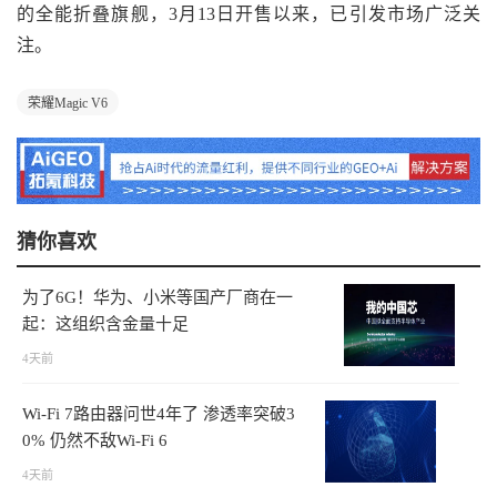
的全能折叠旗舰，3月13日开售以来，已引发市场广泛关
注。
荣耀Magic V6
猜你喜欢
为了6G！华为、小米等国产厂商在一
起：这组织含金量十足
4天前
Wi-Fi 7路由器问世4年了 渗透率突破3
0% 仍然不敌Wi-Fi 6
4天前