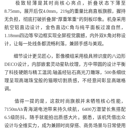
极致轻薄是其时尚核心亮点，折叠状态下薄至
8.75mm，展开后仅4.0mm，219g的重量比肩直板旗舰，握持
无负担，彻底打破折叠屏“厚重笨重”的刻板印象。机身采用
航空铝直边设计，金色直边C角与纯平面板过渡自然，
1.18mm四边等窄边框实现全屏视觉震撼，内外双R角对称设
计，让每一处线条都流畅利落，兼顾手感与美观。
细节设计更见匠心，影像模组采用极具辨识度的八边形
DECO设计，内部嵌套灵动星轨纹理，方中带圆的设计平衡
了科技硬朗与精工温润;轴盖经钻石高光刀雕琢，500条细纹
理呈现高端珠宝般的猫眼切割质感，不经意间彰显高端格
调。
值得一提的是，这款时尚旗舰并未牺牲核心性能，
7150mAh青海湖电池带来持久续航，6400万潜望长焦搭配
6.5级防抖，随手就能拍出质感大片。据悉，该机凭借出众
设计与全维实力，成为兼顾时尚穿搭、商务场景与日常使用