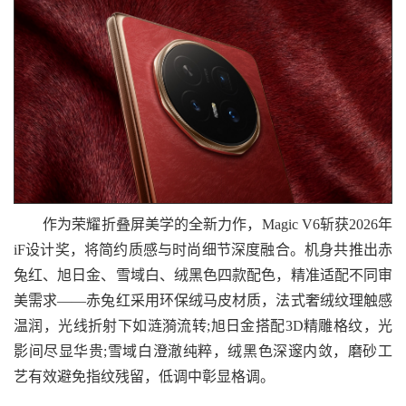
作为荣耀折叠屏美学的全新力作，Magic V6斩获2026年
iF设计奖，将简约质感与时尚细节深度融合。机身共推出赤
兔红、旭日金、雪域白、绒黑色四款配色，精准适配不同审
美需求——赤兔红采用环保绒马皮材质，法式奢绒纹理触感
温润，光线折射下如涟漪流转;旭日金搭配3D精雕格纹，光
影间尽显华贵;雪域白澄澈纯粹，绒黑色深邃内敛，磨砂工
艺有效避免指纹残留，低调中彰显格调。