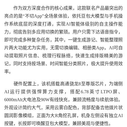
作为双方深度合作的核心成果，这款联名产品最突出的
亮点的是“不切App”全场景体验，依托豆包大模型与手机操
作系统底层的深度打通，实现AI智能体级别的自主操作能
力，彻底告别多应用切换的繁琐。用户只需下达语音指令，
即可完成多种复杂任务，其中，一键生成游记、智能整理照
片两大功能尤为实用，无需切换编辑、相册类App，AI可自
动提取照片信息、梳理行程脉络，快速生成排版精美的游
记，同时支持按场景、时间智能分类照片，极大提升使用效
率。
硬件配置上，该机搭载高通骁龙8至尊版芯片，为端侧
AI运行提供强悍算力支撑，搭配6.78英寸LTPO屏、
6000mAh大电池及90W有线快充，兼顾流畅度与续航体验。
外观设计简约大气，采用云雾白配色，背部配备吉他拨片状
圆润影像模组，正面为大R角挖孔屏，机身左侧设有独立AI
按键，长按即可唤醒豆包大模型，兼顾美观与便捷性。