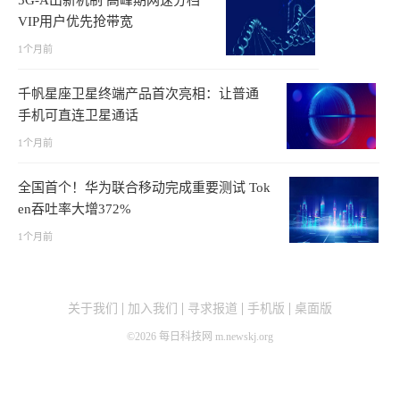
5G-A出新机制 高峰期网速分档
VIP用户优先抢带宽
1个月前
千帆星座卫星终端产品首次亮相：让普通
手机可直连卫星通话
1个月前
全国首个！华为联合移动完成重要测试 Tok
en吞吐率大增372%
1个月前
关于我们
加入我们
寻求报道
手机版
桌面版
©
2026
每日科技网 m.newskj.org