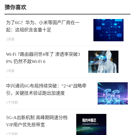
猜你喜欢
为了6G！华为、小米等国产厂商在一
起：这组织含金量十足
2天前
Wi-Fi 7路由器问世4年了 渗透率突破3
0% 仍然不敌Wi-Fi 6
2天前
中兴通讯6G布局持续突破：“2+4”战略牵
引，关键技术验证跑出加速度
1个月前
5G-A出新机制 高峰期网速分档
VIP用户优先抢带宽
1个月前