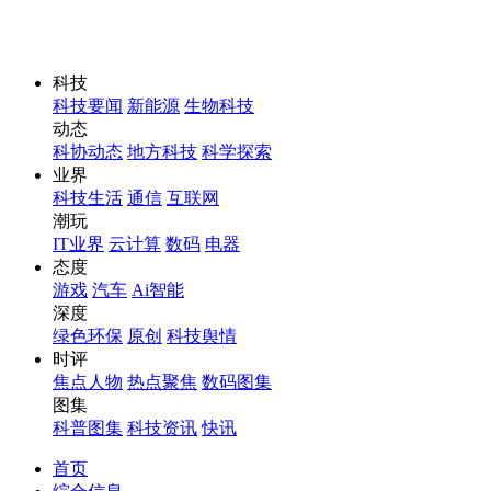
科技
科技要闻
新能源
生物科技
动态
科协动态
地方科技
科学探索
业界
科技生活
通信
互联网
潮玩
IT业界
云计算
数码
电器
态度
游戏
汽车
Ai智能
深度
绿色环保
原创
科技舆情
时评
焦点人物
热点聚焦
数码图集
图集
科普图集
科技资讯
快讯
首页