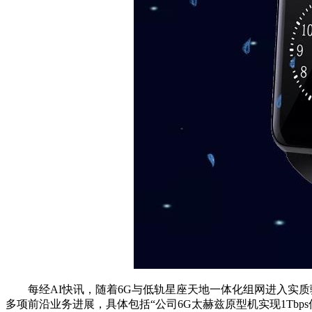
每经AI快讯，随着6G与低轨星座天地一体化组网进入实质验证
多项前沿业务进展，具体包括“公司6G太赫兹原型机实现1Tb