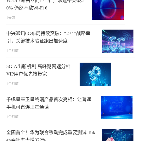
Wi-Fi 7路由器问世4年了 渗透率突破3
0% 仍然不敌Wi-Fi 6
1天前
中兴通讯6G布局持续突破：“2+4”战略牵
引，关键技术验证跑出加速度
1个月前
5G-A出新机制 高峰期网速分档
VIP用户优先抢带宽
1个月前
千帆星座卫星终端产品首次亮相：让普通
手机可直连卫星通话
1个月前
全国首个！华为联合移动完成重要测试 Tok
en吞吐率大增372%