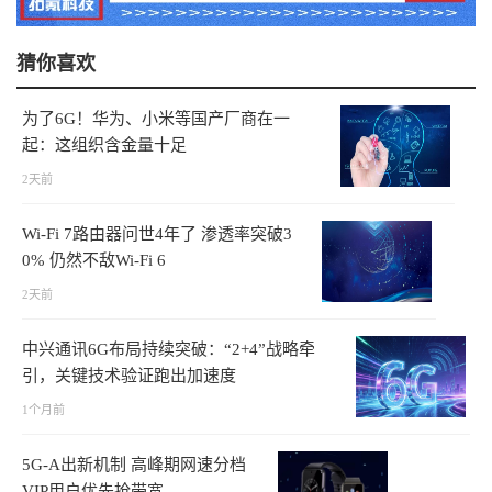
猜你喜欢
为了6G！华为、小米等国产厂商在一
起：这组织含金量十足
2天前
Wi-Fi 7路由器问世4年了 渗透率突破3
0% 仍然不敌Wi-Fi 6
2天前
中兴通讯6G布局持续突破：“2+4”战略牵
引，关键技术验证跑出加速度
1个月前
5G-A出新机制 高峰期网速分档
VIP用户优先抢带宽