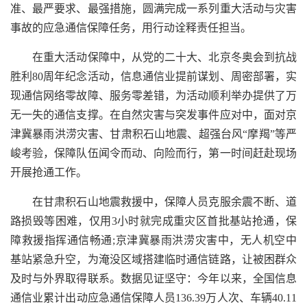
准、最严要求、最强措施，圆满完成一系列重大活动与灾害
事故的应急通信保障任务，用行动诠释责任担当。
在重大活动保障中，从党的二十大、北京冬奥会到抗战
胜利80周年纪念活动，信息通信业提前谋划、周密部署，实
现通信网络零故障、服务零差错，为活动顺利举办提供了万
无一失的通信支撑。在自然灾害与突发事件应对中，面对京
津冀暴雨洪涝灾害、甘肃积石山地震、超强台风“摩羯”等严
峻考验，保障队伍闻令而动、向险而行，第一时间赶赴现场
开展抢通工作。
在甘肃积石山地震救援中，保障人员克服余震不断、道
路损毁等困难，仅用3小时就完成重灾区首批基站抢通，保
障救援指挥通信畅通;京津冀暴雨洪涝灾害中，无人机空中
基站紧急升空，为淹没区域搭建临时通信链路，让被困群众
及时与外界取得联系。数据见证坚守：今年以来，全国信息
通信业累计出动应急通信保障人员136.39万人次、车辆40.11