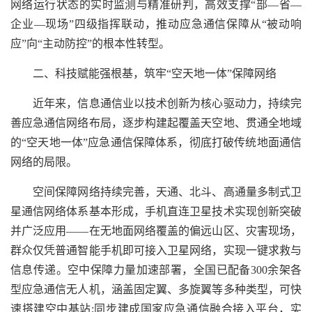
网络运行状态的实时监测与精准研判，高效支撑“部—省—
企业—现场”四级指挥联动，推动应急通信保障从“被动响
应”向“主动防控”的根本性转型。
二、科技赋能强根基，筑牢“空天地一体”保障网络
近年来，信息通信业以技术创新为核心驱动力，持续完
善应急通信网络布局，逐步构建起覆盖天空地、贯通全地域
的“空天地一体”应急通信保障体系，彻底打破传统地面通信
网络的局限。
空间保障网络持续完善，天通、北斗、高通量多制式卫
星通信网络体系基本形成，手机直连卫星技术实现创新突破
并广泛应用——在无地面网络覆盖的偏远山区、灾害现场，
群众仅凭普通智能手机即可接入卫星网络，实现一键求救与
信息传递。空中保障力量加速部署，全国已配备300余架各
型应急通信无人机，涵盖固定翼、多旋翼等多种类型，可快
速搭建空中基站;同步建成国家应急通信融合接入平台，实