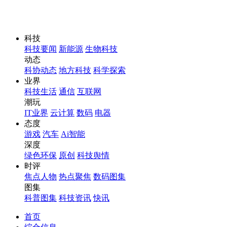
科技
科技要闻
新能源
生物科技
动态
科协动态
地方科技
科学探索
业界
科技生活
通信
互联网
潮玩
IT业界
云计算
数码
电器
态度
游戏
汽车
Ai智能
深度
绿色环保
原创
科技舆情
时评
焦点人物
热点聚焦
数码图集
图集
科普图集
科技资讯
快讯
首页