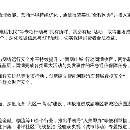
效能。营商环境持续优化，通信报装实现“全程网办”并接入重庆
扰民”等专项行动与“民有所呼、我必有应”活动，取得显著成效
.24万个，深化垃圾信息与APP治理，切实保障消费者合法权益。
络运行安全水平持续提升，“固网山城”行动圆满收官，网络
沉基层，圆满完成各类重大活动与突发事件的应急通信保障任务
安护航等专项行动，创新建立智能网联汽车领域数据安全“一检
护群众财产安全。
度服务“六区一高地”建设，积极推进成渝地区双城经济圈通信一
融、物流等10余个行业，推出手机号“入关即办”等便利举措
字化归集，塔坪社区“飞线整治”经验获央视《城市脉动》专题报