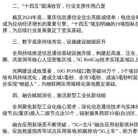
二、“十四五”圆满收官，行业支撑作用凸显
截至2024年底，重庆信息通信业交出亮眼成绩单：电信业务总量
成为拉动经济增长的重要引擎。“十四五”规划明确的19项指
撑，为后续行业发展奠定了坚实基础。
三、数字底座持续夯实，设施建设能级跃升
全局持续推进信息通信基础设施升级，构建起高速、泛在、智能
圈、洪崖洞等核心人流密集区域，5G RedCap技术实现县域
光网建设成效显著，10G PON端口数突破68万个，5个
络布局持续优化，建成主城1毫秒、全市3毫秒、成渝5毫秒时
步实现“物超人”，为物联网应用规模化落地奠定基础。
四、融合赋能深化，激活新型工业化新动能
全局聚焦新型工业化核心需求，深化信息通信技术与实体经济
级节点(重庆)接入二级节点达55个，辐射服务西部10省(自治
融合应用新场景不断突破，“5G+北斗”融合应用创新填补国
输、应急救援指挥等试点应用落地;积极推动“5G上车”，助力赛