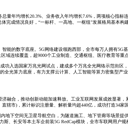
年均增长20.3%、业务收入年均增长7.6%，两项核心指标连续
标总体完成情况良好，“一标杆、一高地、一枢纽”发展格局基本
的数字底座。5G网络建设领跑西部，全市每万人拥有5G基站数
以上区域连续覆盖，超9000个工业制造、交通枢纽、医疗教育等
项目成功入选国家万兆光网试点，建成多个万兆全光网络示范街区
延的全光算力底座，有力支撑云计算、人工智能等算力密集型产业
融合，推动创新动能加速释放。工业互联网发展成效显著，累计建
区、直辖市)，累计标识注册量、解析量均超440亿，成功打造3
内地下空间无卫星导航空白，为隧道施工、地下管廊等场景提供精
力斯、长安等本土车企前装5G RedCap模块，全市车联网用户