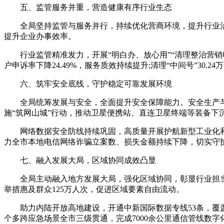
五、监管服务并重，营造健康有序行业生态
全局坚持监管与服务并行，持续优化营商环境，提升行业治理
提升企业办事效率。
行业监管精准发力，开展“明白办、放心用”“清理整治营销电话
户申诉率下降24.49%，服务质效持续提升;清理“中间号”30
六、筑牢安全底线，守护稳定可靠发展环境
全局统筹发展与安全，全面提升安全保障能力。安全生产与网
施“筑网山城”行动，推动卫星便携站、直连卫星终端等装备下
网络数据安全防线持续巩固，高质量开展护航新型工业化和数
力全市本地电信网络诈骗立案数、损失金额持续下降，切实守
七、融入发展大局，区域协同成效凸显
全局主动融入地方发展大局，强化区域协同，彰显行业担当。深
举措惠及群众125万人次，促进区域要素自由流动。
助力内陆开放高地建设，开通中新国际数据专线53条，覆盖金
个多跨应急场景全市三级贯通，完成7000余公里通信管线数