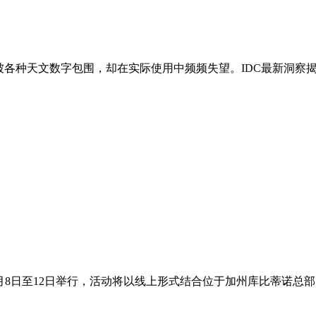
者被各种天文数字包围，却在实际使用中频频失望。IDC最新洞察
于6月8日至12日举行，活动将以线上形式结合位于加州库比蒂诺