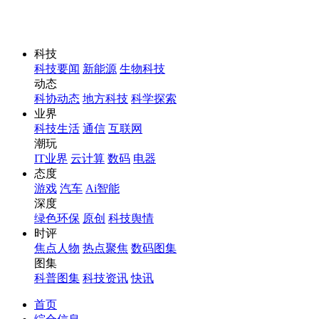
科技
科技要闻
新能源
生物科技
动态
科协动态
地方科技
科学探索
业界
科技生活
通信
互联网
潮玩
IT业界
云计算
数码
电器
态度
游戏
汽车
Ai智能
深度
绿色环保
原创
科技舆情
时评
焦点人物
热点聚焦
数码图集
图集
科普图集
科技资讯
快讯
首页