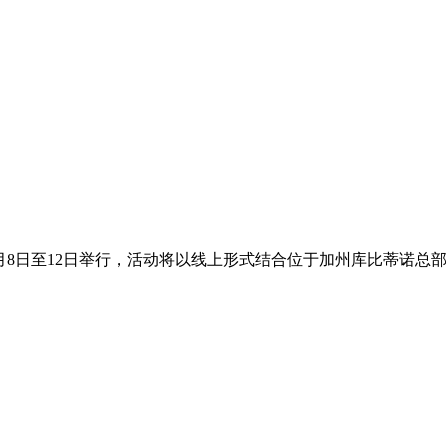
于6月8日至12日举行，活动将以线上形式结合位于加州库比蒂诺