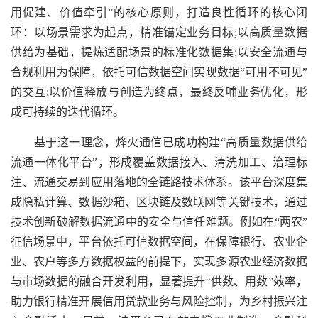
用促建、价值牵引”的核心原则，打造良性循环的核心闭
环：以场景需求为起点，精准锚定业务目标;以高质量数据
供给为基础，提炼适配场景的标准化数据集;以安全流通与
合规利用为保障，依托可信数据空间实现数据“可用不可见”
的交互;以价值释放与创造为终点，最终反哺业务优化，形
成可持续的迭代循环。
基于这一理念，烽火通信已成功构建“高质量数据供给
流通一体化平台”，形成覆盖数据接入、清洗加工、治理标
注、流通交易到应用落地的全链路技术体系。该平台深度集
成隐私计算、数据沙箱、区块链及数联网等关键技术，通过
技术创新破解数据流通中的安全与信任难题。例如在“两农”
征信场景中，平台依托可信数据空间，在保障银行、农业企
业、农户等多方数据权益的前提下，实现多源农业经济数据
与市场数据的融合开发利用，显著提升“供数、用数”效率，
助力银行精准开展信用贷款业务与风险控制，为乡村振兴注