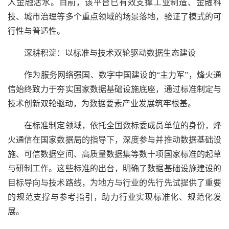
入金融活水。目前，该平台已有效支撑工业制造、金融科
技、城市治理等多个重点领域的场景落地，验证了模式的可
行性与普适性。
深耕积淀：以标准与技术双轮驱动数据生态建设
作为服务网络强国、数字中国建设的“主力军”，烽火通
信始终致力于夯实国家数据基础设施底座，通过标准制定与
技术创新双轮驱动，为数据要素产业发展筑牢根基。
在标准制定领域，依托全国数标委成员单位的身份，烽
火通信在国家数据局的指导下，深度参与并推动数据基础设
施、可信数据空间、高质量数据集等数十项国家标准的起草
与研制工作。这些标准的出台，明确了数据基础设施建设的
目标导向与技术路线，为地方与行业的先行先试提供了重要
的规范支撑与参考指引，助力行业实现标准化、规范化发
展。