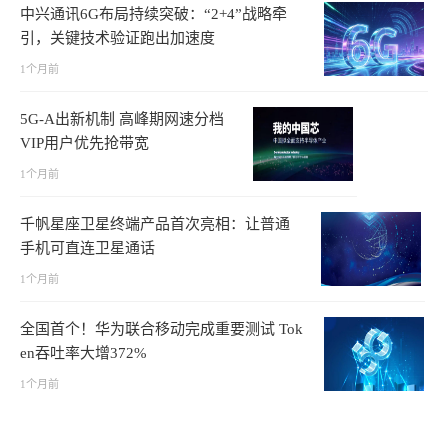
中兴通讯6G布局持续突破：“2+4”战略牵
引，关键技术验证跑出加速度
1个月前
5G-A出新机制 高峰期网速分档
VIP用户优先抢带宽
1个月前
千帆星座卫星终端产品首次亮相：让普通
手机可直连卫星通话
1个月前
全国首个！华为联合移动完成重要测试 Tok
en吞吐率大增372%
1个月前