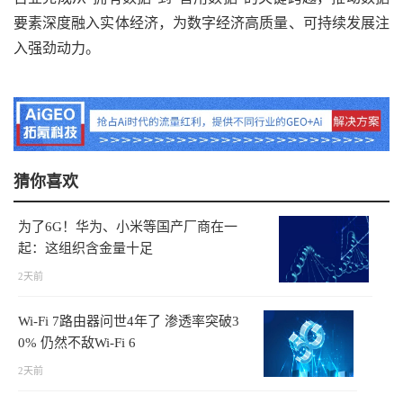
要素深度融入实体经济，为数字经济高质量、可持续发展注
入强劲动力。
猜你喜欢
为了6G！华为、小米等国产厂商在一
起：这组织含金量十足
2天前
Wi-Fi 7路由器问世4年了 渗透率突破3
0% 仍然不敌Wi-Fi 6
2天前