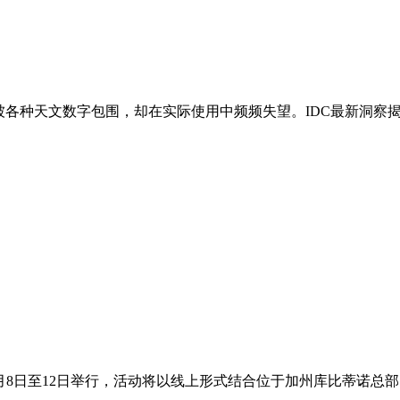
者被各种天文数字包围，却在实际使用中频频失望。IDC最新洞察
于6月8日至12日举行，活动将以线上形式结合位于加州库比蒂诺