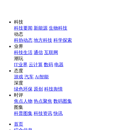
科技
科技要闻
新能源
生物科技
动态
科协动态
地方科技
科学探索
业界
科技生活
通信
互联网
潮玩
IT业界
云计算
数码
电器
态度
游戏
汽车
Ai智能
深度
绿色环保
原创
科技舆情
时评
焦点人物
热点聚焦
数码图集
图集
科普图集
科技资讯
快讯
首页