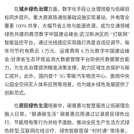
在
城乡绿色治理
方面，数字化手段让治理效能与低碳目
标同步提升。集大原高铁通信基础设施实现基站、外电等全
要素 100% 共享，大幅节省土地与能源资源，成为交通领域
绿色共建的典范数字中国建设峰会;武汉新洲区的 “灯联网”
智能监控平台，通过光线感应实现路灯亮度自适应调节，每
年可节约电费近 3 万元、运维费用 6 万元数字中国建设峰
会;甘肃省生态环境监测大数据管理平台则依托数据聚合能
力，为生态治理提供精准决策支撑，助力区域生态保护与碳
汇提升。此外，国内首个 5G 零碳汽车物流中心、骆岗中央
公园全空间无人体系应用等场景，也为城乡绿色发展提供了
创新范式。
在
居民绿色生活
场景中，碳普惠与智慧服务让低碳理念
融入日常。“联通碳生活” 碳普惠应用通过记录居民绿色出
行、节能用电等行为并给予激励，推动全民生产生活方式绿
色转型;互联网在线诊疗、绿色智联医保 “村村通” 等场景，