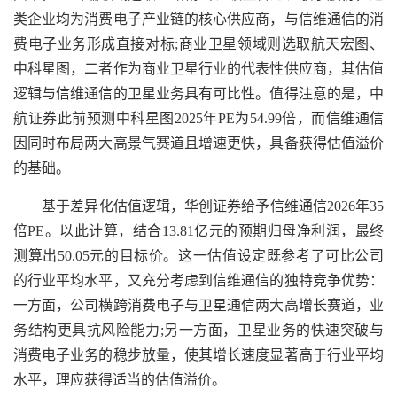
类企业均为消费电子产业链的核心供应商，与信维通信的消
费电子业务形成直接对标;商业卫星领域则选取航天宏图、
中科星图，二者作为商业卫星行业的代表性供应商，其估值
逻辑与信维通信的卫星业务具有可比性。值得注意的是，中
航证券此前预测中科星图2025年PE为54.99倍，而信维通信
因同时布局两大高景气赛道且增速更快，具备获得估值溢价
的基础。
基于差异化估值逻辑，华创证券给予信维通信2026年35
倍PE。以此计算，结合13.81亿元的预期归母净利润，最终
测算出50.05元的目标价。这一估值设定既参考了可比公司
的行业平均水平，又充分考虑到信维通信的独特竞争优势：
一方面，公司横跨消费电子与卫星通信两大高增长赛道，业
务结构更具抗风险能力;另一方面，卫星业务的快速突破与
消费电子业务的稳步放量，使其增长速度显著高于行业平均
水平，理应获得适当的估值溢价。