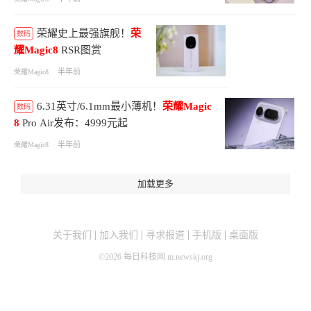
荣耀史上最强旗舰！
荣
数码
耀Magic8
RSR图赏
半年前
荣耀Magic8
6.31英寸/6.1mm最小薄机！
荣耀Magic
数码
8
Pro Air发布：4999元起
半年前
荣耀Magic8
加载更多
关于我们
加入我们
寻求报道
手机版
桌面版
©
2026
每日科技网 m.newskj.org