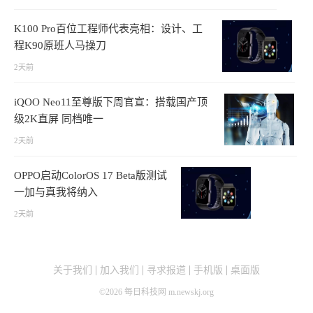
K100 Pro百位工程师代表亮相：设计、工
程K90原班人马操刀
2天前
iQOO Neo11至尊版下周官宣：搭载国产顶
级2K直屏 同档唯一
2天前
OPPO启动ColorOS 17 Beta版测试
一加与真我将纳入
2天前
关于我们
加入我们
寻求报道
手机版
桌面版
©
2026
每日科技网 m.newskj.org