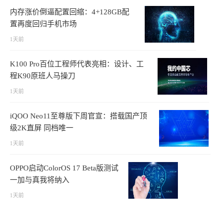
内存涨价倒逼配置回缩：4+128GB配
置再度回归手机市场
1天前
K100 Pro百位工程师代表亮相：设计、工
程K90原班人马操刀
1天前
iQOO Neo11至尊版下周官宣：搭载国产顶
级2K直屏 同档唯一
1天前
OPPO启动ColorOS 17 Beta版测试
一加与真我将纳入
1天前