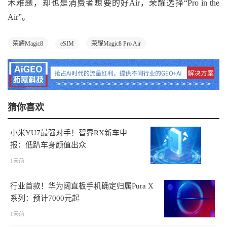
术难题，却也是消费者想要的好Air，荣耀选择“Pro in the
Air”。
荣耀Magic8
eSIM
荣耀Magic8 Pro Air
猜你喜欢
小米YU7最强对手！智界RX新车申
报：低趴车身颜值出众
1天前
行业首款！华为阔直板手机确定归属Pura X
系列：预计7000元起
1天前