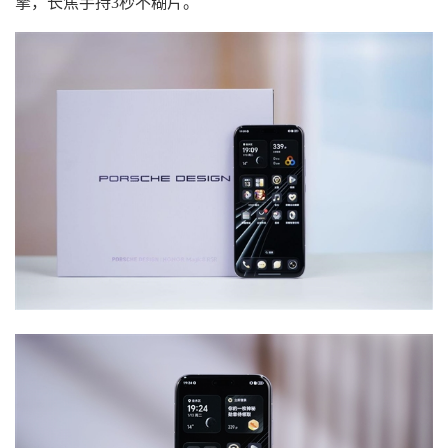
擎，长焦手持3秒不糊片。