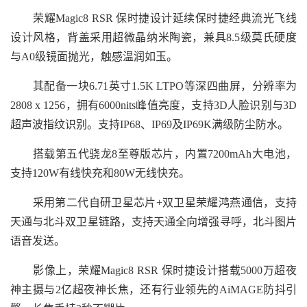
荣耀Magic8 RSR 保时捷设计延续保时捷经典流光飞线
设计风格，背盖采用超微晶纳米陶瓷，兼具8.5级莫氏硬度
与A0级镜面抛光，触感温润如玉。
其配备一块6.71英寸1.5K LTPO等深四曲屏，分辨率为
2808 x 1256，拥有6000nits峰值亮度，支持3D人脸识别与3D
超声波指纹识别。支持IP68、IP69及IP69K满级防尘防水。
搭载第五代骁龙8至尊版芯片，内置7200mAh大电池，
支持120W有线快充和80W无线快充。
采用第二代自研卫星芯片+双卫星荣耀鸿燕通信，支持
天通与北斗双卫星链路，支持天通全向增强寻呼，北斗图片
语音发送。
影像上，荣耀Magic8 RSR 保时捷设计搭载5000万超夜
神主摄与2亿超夜神长焦，还有行业领先的AiMAGE防抖引