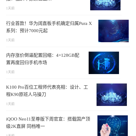
1天前
行业首款！华为阔直板手机确定归属Pura X
系列：预计7000元起
1天前
内存涨价倒逼配置回缩：4+128GB配
置再度回归手机市场
1天前
K100 Pro百位工程师代表亮相：设计、工
程K90原班人马操刀
1天前
iQOO Neo11至尊版下周官宣：搭载国产顶
级2K直屏 同档唯一
1天前