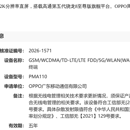
显示细腻的2K分辨率直屏，搭载高通第五代骁龙8至尊版旗舰平台。O