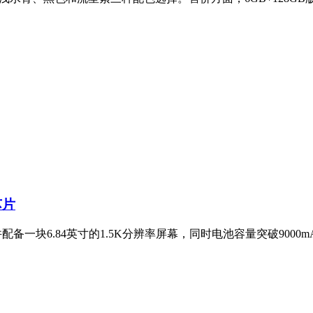
芯片
并配备一块6.84英寸的1.5K分辨率屏幕，同时电池容量突破900