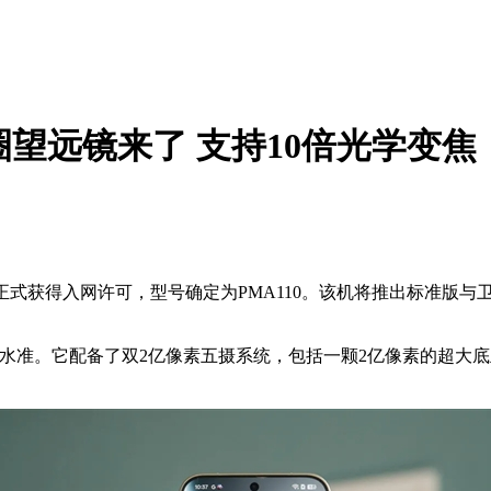
网：机圈望远镜来了 支持10倍光学变焦
tra已经正式获得入网许可，型号确定为PMA110。该机将推出标
进的堆料水准。它配备了双2亿像素五摄系统，包括一颗2亿像素的超