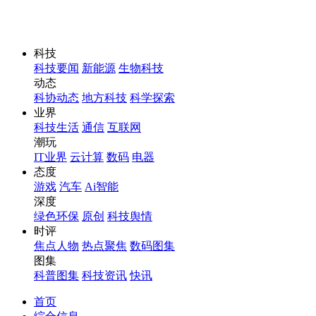
科技
科技要闻
新能源
生物科技
动态
科协动态
地方科技
科学探索
业界
科技生活
通信
互联网
潮玩
IT业界
云计算
数码
电器
态度
游戏
汽车
Ai智能
深度
绿色环保
原创
科技舆情
时评
焦点人物
热点聚焦
数码图集
图集
科普图集
科技资讯
快讯
首页