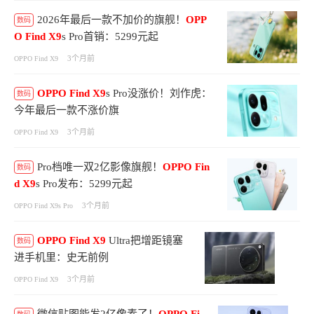
2026年最后一款不加价的旗舰！
OPP
数码
O
Find
X9
s Pro首销：5299元起
3个月前
OPPO Find X9
OPPO
Find
X9
s Pro没涨价！刘作虎：
数码
今年最后一款不涨价旗
3个月前
OPPO Find X9
Pro档唯一双2亿影像旗舰！
OPPO
Fin
数码
d
X9
s Pro发布：5299元起
3个月前
OPPO Find X9s Pro
OPPO
Find
X9
Ultra把增距镜塞
数码
进手机里：史无前例
3个月前
OPPO Find X9