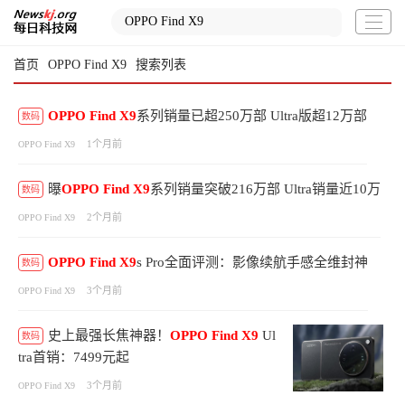
首页
OPPO Find X9
搜索列表
OPPO
Find
X9
系列销量已超250万部 Ultra版超12万部
数码
1个月前
OPPO Find X9
曝
OPPO
Find
X9
系列销量突破216万部 Ultra销量近10万
数码
2个月前
OPPO Find X9
OPPO
Find
X9
s Pro全面评测：影像续航手感全维封神
数码
3个月前
OPPO Find X9
史上最强长焦神器！
OPPO
Find
X9
Ul
数码
tra首销：7499元起
3个月前
OPPO Find X9