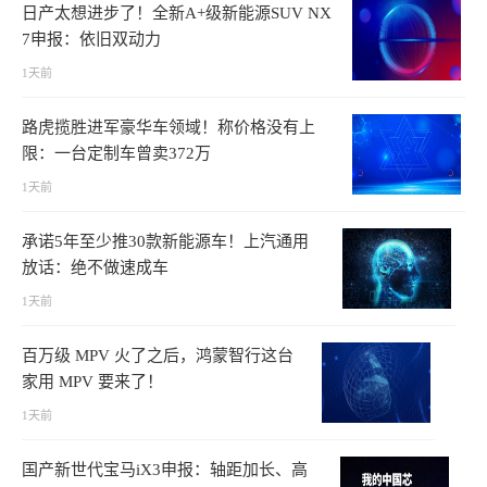
日产太想进步了！全新A+级新能源SUV NX
7申报：依旧双动力
1天前
路虎揽胜进军豪华车领域！称价格没有上
限：一台定制车曾卖372万
1天前
承诺5年至少推30款新能源车！上汽通用
放话：绝不做速成车
1天前
百万级 MPV 火了之后，鸿蒙智行这台
家用 MPV 要来了！
1天前
国产新世代宝马iX3申报：轴距加长、高