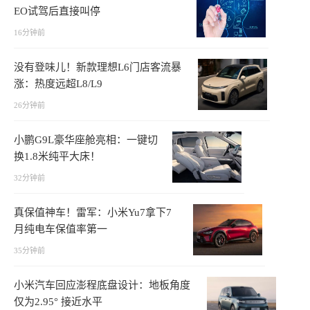
EO试驾后直接叫停
16分钟前
没有登味儿！新款理想L6门店客流暴
涨：热度远超L8/L9
26分钟前
小鹏G9L豪华座舱亮相：一键切
换1.8米纯平大床！
32分钟前
真保值神车！雷军：小米Yu7拿下7
月纯电车保值率第一
35分钟前
小米汽车回应澎程底盘设计：地板角度
仅为2.95° 接近水平