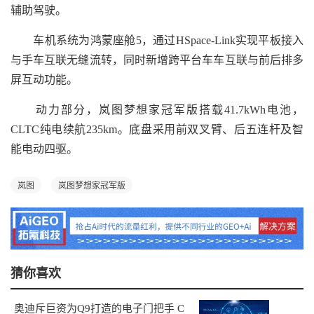
辅助驾驶。
车机系统为鸿蒙座舱5，通过HSpace-Link实现平板接入
与手车互联无缝流转，同时新增跨平台车车互联与前后排多
屏互动功能。
动力部分，岚图梦想家冠军版搭载41.7kWh电池，
CLTC纯电续航235km。底盘采用前双叉臂、后五连杆及智
能电动四驱。
岚图
岚图梦想家冠军版
猜你喜欢
奥迪斥巨资为Q9打造的电子门把手 C