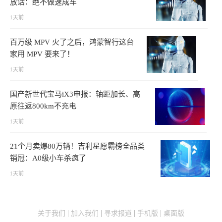
放话：绝不做速成车
1天前
百万级 MPV 火了之后，鸿蒙智行这台
家用 MPV 要来了！
1天前
国产新世代宝马iX3申报：轴距加长、高
原往返800km不充电
1天前
21个月卖爆80万辆！吉利星愿霸榜全品类
销冠：A0级小车杀疯了
1天前
关于我们
加入我们
寻求报道
手机版
桌面版