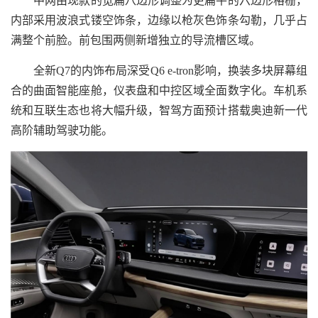
中网由现款的宽扁八边形调整为更扁平的六边形格栅，
内部采用波浪式镂空饰条，边缘以枪灰色饰条勾勒，几乎占
满整个前脸。前包围两侧新增独立的导流槽区域。
全新Q7的内饰布局深受Q6 e-tron影响，换装多块屏幕组
合的曲面智能座舱，仪表盘和中控区域全面数字化。车机系
统和互联生态也将大幅升级，智驾方面预计搭载奥迪新一代
高阶辅助驾驶功能。