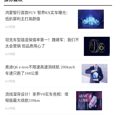
鸿蒙智行首款FUV 智界RX实车曝光：
低趴犀利主打高颜值
6小时前
坦克车型插混保值率第一！魏建军：我们不
太会营销 但品质用心了
6小时前
奥迪Q6 e-tron不限速高速测续航 200km/h
车速只跑了168公里
6小时前
流线溜背设计！享界V8实车亮相：增
程版最大续航339km
6小时前