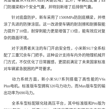
完整覆盖从A柱到C柱的关键区域。此外，车辆还配备了四
门防撞梁和9个安全气囊，并特别新增了后排侧气囊。
针对底盘防护，新车采用了1500MPa防刮底横梁，并喷
涂了先进的防弹涂层。这一改进使车辆的耐刮擦和耐撕裂能
力提升了10倍，耐穿刺能力更是增强了13倍，能有效应对复
杂的路面环境。
对于消费者关注的车门开启安全性，小米新SU7全系标
配了三重冗余车门把手。这种设计支持车内外的物理机械开
门方式，不仅优化了日常握感，更提前满足了未来国家标准
对车辆紧急脱困的严苛要求。
动力系统方面，新小米SU7系列搭载了高性能的V6s
Plus电机。标准版车型拥有320马力动力，而Max版车型的输
出功率为690马力。
全系车型标配碳化硅高压平台，其中标准版和Pro版为