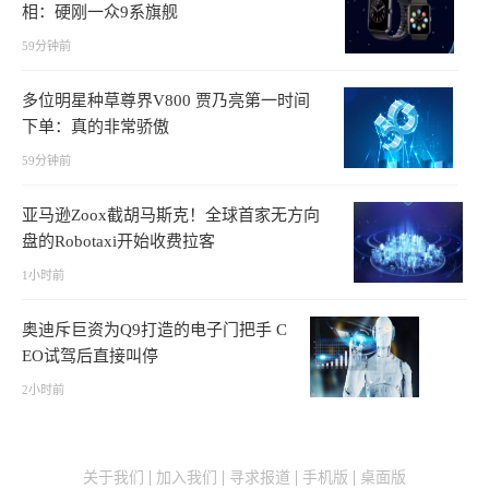
相：硬刚一众9系旗舰
59分钟前
多位明星种草尊界V800 贾乃亮第一时间
下单：真的非常骄傲
59分钟前
亚马逊Zoox截胡马斯克！全球首家无方向
盘的Robotaxi开始收费拉客
1小时前
奥迪斥巨资为Q9打造的电子门把手 C
EO试驾后直接叫停
2小时前
关于我们
加入我们
寻求报道
手机版
桌面版