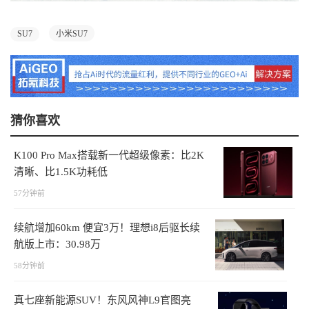
SU7
小米SU7
猜你喜欢
K100 Pro Max搭载新一代超级像素：比2K
清晰、比1.5K功耗低
57分钟前
续航增加60km 便宜3万！理想i8后驱长续
航版上市：30.98万
58分钟前
真七座新能源SUV！东风风神L9官图亮