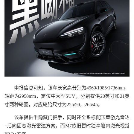
申报信息可知，该车长宽高分别为4960/1985/1736mm，
轴距为2950mm，定位中大型SUV，分别提供20英寸和21英
寸两种轮圈，对应轮胎尺寸为255/50，265/45。
该车提供半隐藏门把手，同时还全系标配顶置激光雷达
+后向固态激光雷达方案，而M7依旧暂时独享舱内激光视觉