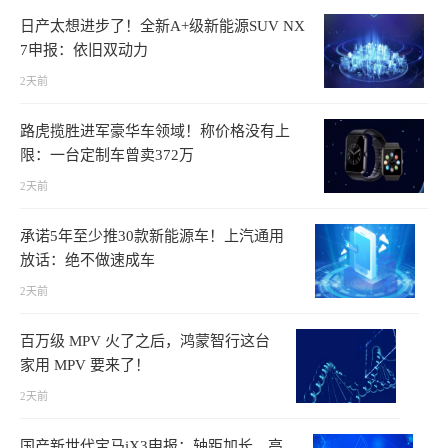
日产太想进步了！全新A+级新能源SUV NX
7申报：依旧双动力
2天前
路虎揽胜进军豪华车领域！称价格没有上
限：一台定制车曾卖372万
2天前
承诺5年至少推30款新能源车！上汽通用
放话：绝不做速成车
2天前
百万级 MPV 火了之后，鸿蒙智行这台
家用 MPV 要来了！
2天前
国产新世代宝马iX3申报：轴距加长、高