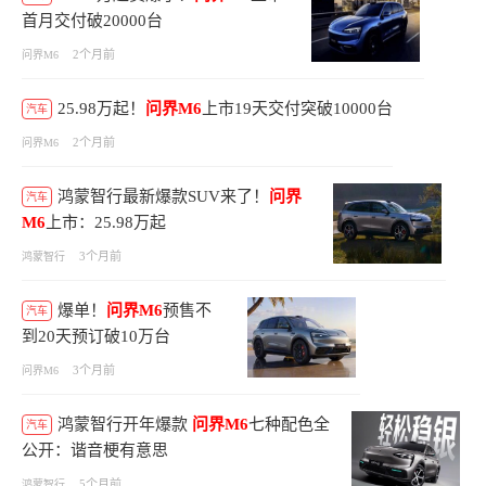
首月交付破20000台
2个月前
问界M6
25.98万起！
问界M6
上市19天交付突破10000台
汽车
2个月前
问界M6
鸿蒙智行最新爆款SUV来了！
问界
汽车
M6
上市：25.98万起
3个月前
鸿蒙智行
爆单！
问界M6
预售不
汽车
到20天预订破10万台
3个月前
问界M6
鸿蒙智行开年爆款
问界M6
七种配色全
汽车
公开：谐音梗有意思
5个月前
鸿蒙智行