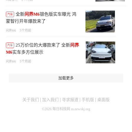
全新
问界M6
银色版实车曝光 鸿
汽车
蒙智行开年爆款来了
5个月前
问界M6
25万价位的大爆款来了 全新
问界
汽车
M6
实车多方位展示
5个月前
问界M6
加载更多
关于我们
加入我们
寻求报道
手机版
桌面版
©
2026
每日科技网 m.newskj.org