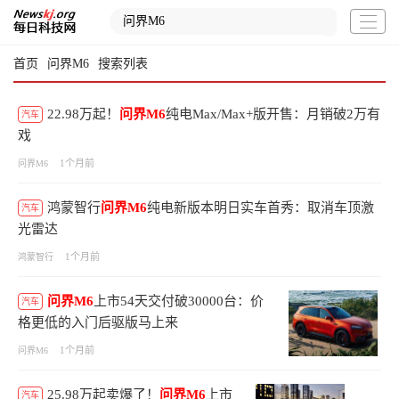
首页
问界M6
搜索列表
22.98万起！
问界M6
纯电Max/Max+版开售：月销破2万有
汽车
戏
1个月前
问界M6
鸿蒙智行
问界M6
纯电新版本明日实车首秀：取消车顶激
汽车
光雷达
1个月前
鸿蒙智行
问界M6
上市54天交付破30000台：价
汽车
格更低的入门后驱版马上来
1个月前
问界M6
25.98万起卖爆了！
问界M6
上市
汽车