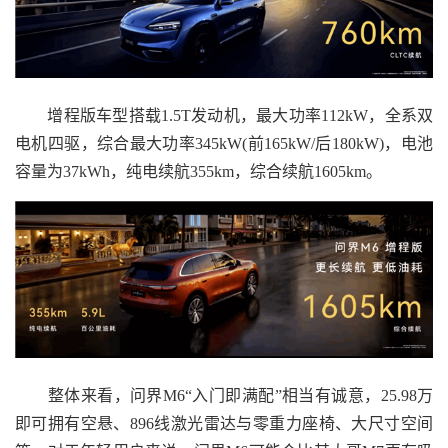
增程版车型搭载1.5T发动机，最大功率112kW，全系双
电机四驱，综合最大功率345kW(前165kW/后180kW)，电池
容量为37kWh，纯电续航355km，综合续航1605km。
整体来看，问界M6“入门即满配”相当有诚意，25.98万
即可拥有空悬、896线激光雷达与零重力座椅、大尺寸空间