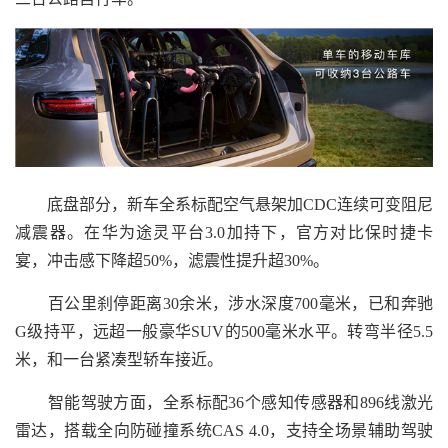
底盘部分，新车全系标配空气悬架加CDC连续可变阻尼
减震器。在华为途灵平台3.0加持下，官方对比保时捷卡
宴，冲击感下降超50%，滤震性提升超30%。
百公里刹停距离30余米，涉水深度700毫米，已和奔驰
G级持平，远超一般豪华SUV的500毫米水平。转弯半径5.5
米，和一台紧凑型轿车接近。
智能驾驶方面，全系标配36个感知传感器和896线激光
雷达，搭载全向防碰撞系统CAS 4.0，支持全场景辅助驾驶