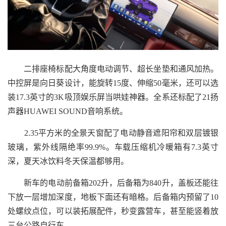
二排座椅标配大角度电动调节、超长坐垫和通风加热。
中控屏是向日葵设计，能旋转15度、伸缩50毫米，还可以选
装17.3英寸的3K吸顶娱乐屏当哄娃神器。全系还标配了21扬
声器HUAWEI SOUND音响系统。
2.35平方米的全景天窗配了电动静音遮阳帘和双层镀银
玻璃，紫外线隔绝率99.9%。车载压缩机冷暖箱有7.3英寸
深，夏天冰饮料冬天保温都够用。
新车的电动前备箱202升，后备箱为840升，盖板还能往
下放一层增加深度，地板下面还有暗格。后备箱内预留了10
处螺纹点位，可以装拓展配件，秒变露营车，甚至能竖着放
三台公路自行车。