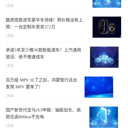
2天前
路虎揽胜进军豪华车领域！称价格没有上
限：一台定制车曾卖372万
2天前
承诺5年至少推30款新能源车！上汽通用
放话：绝不做速成车
2天前
百万级 MPV 火了之后，鸿蒙智行这台
家用 MPV 要来了！
2天前
国产新世代宝马iX3申报：轴距加长、高
原往返800km不充电
2天前