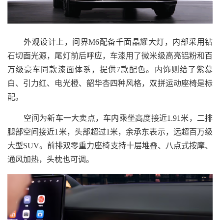
外观设计上，问界M6配备千面晶耀大灯，内部采用钻
石切面光源，尾灯前后呼应，车漆用了微米级高亮铝粉和百
万级豪车同款漆面体系，提供7款配色。内饰则给了紫慕
白、引力红、电光橙、韶华杏四种风格，双拼运动座椅是标
配。
空间为新车一大卖点，车内乘坐高度接近1.91米，二排
腿部空间接近1米，头部超过1米，余承东表示，远超百万级
大型SUV。前排双零重力座椅支持十层堆叠、八点式按摩、
通风加热，头枕也可调。