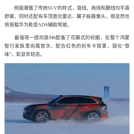
侧面遵循了传统SUV的样式，窗线、肩线和腰线均平直
舒展，同时还配有车顶激光雷达、翼子板摄像头，很显然也
将搭载华为乾崑ADS辅助驾驶。
最值得一提的是M6配备了花瓣式的轮圈，在整个鸿蒙
智行家族里尚属首次，配合红色的刹车卡钳罩，弱化“登
味”，彰显年轻态。