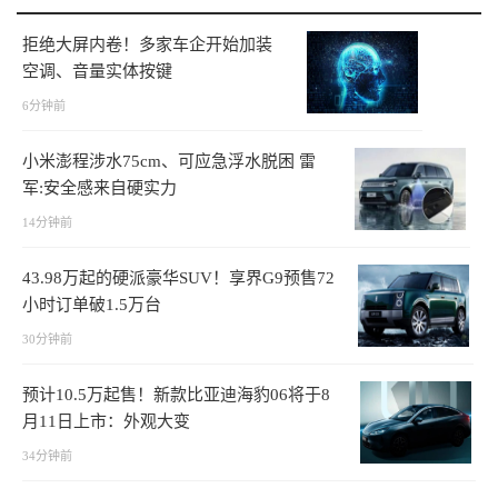
拒绝大屏内卷！多家车企开始加装
空调、音量实体按键
6分钟前
小米澎程涉水75cm、可应急浮水脱困 雷
军:安全感来自硬实力
14分钟前
43.98万起的硬派豪华SUV！享界G9预售72
小时订单破1.5万台
30分钟前
预计10.5万起售！新款比亚迪海豹06将于8
月11日上市：外观大变
34分钟前