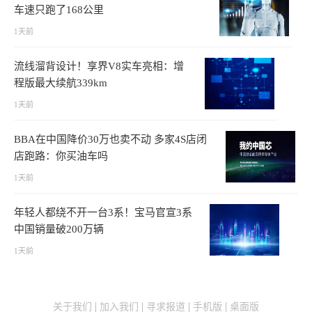
车速只跑了168公里
1天前
流线溜背设计！享界V8实车亮相：增
程版最大续航339km
1天前
BBA在中国降价30万也卖不动 多家4S店闭
店跑路：你买油车吗
1天前
年轻人都绕不开一台3系！宝马官宣3系
中国销量破200万辆
1天前
关于我们
加入我们
寻求报道
手机版
桌面版