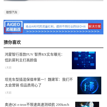
理想汽车
猜你喜欢
鸿蒙智行首款FUV 智界RX实车曝光：
低趴犀利主打高颜值
1天前
坦克车型插混保值率第一！魏建军：我们不
太会营销 但品质用心了
1天前
奥迪Q6 e-tron不限速高速测续航 200km/h