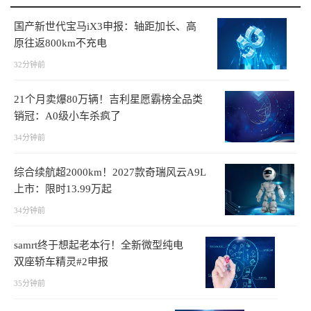
国产新世代宝马iX3申报：轴距加长、高
原往返800km不充电
32分钟前
21个月卖爆80万辆！吉利星愿霸榜全品类
销冠：A0级小车杀疯了
34分钟前
综合续航超2000km！2027款奇瑞风云A9L
上市：限时13.99万起
34分钟前
samrt终于想起老本行！全新微型纯电
双座轿车精灵#2申报
35分钟前