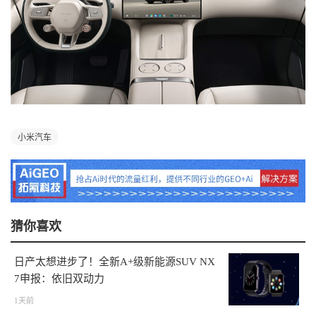
小米汽车
猜你喜欢
日产太想进步了！全新A+级新能源SUV NX
7申报：依旧双动力
1天前