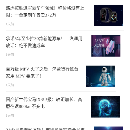
路虎揽胜进军豪华车领域！称价格没有上
限：一台定制车曾卖372万
1天前
承诺5年至少推30款新能源车！上汽通用
放话：绝不做速成车
1天前
百万级 MPV 火了之后，鸿蒙智行这台
家用 MPV 要来了！
1天前
国产新世代宝马iX3申报：轴距加长、高
原往返800km不充电
1天前
21个月卖爆80万辆！吉利星愿霸榜全品类