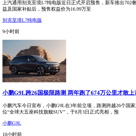
上汽通用别克至境L7纯电版近日正式开启预售，新车推出702奢享
益及国家补贴后，预售权益价为16.99万至
别克至境L7纯电版
9小时前
小鹏G9L跨26国极限路测 两年跑了674万公里才敢
小鹏汽车今日宣布，小鹏G9L在3年前立项，路测跨越26个国
位“全球大五座科技旗舰SUV”，于8月3日正式亮相，预
小鹏G9L
10小时前