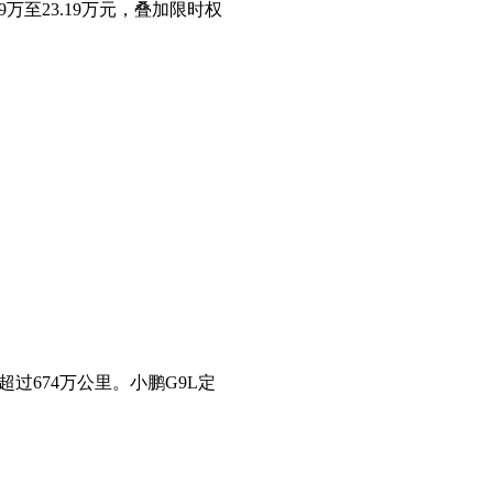
万至23.19万元，叠加限时权
过674万公里。小鹏G9L定