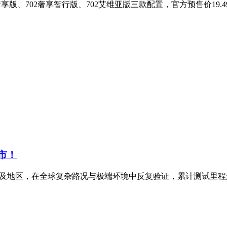
版、702奢享智行版、702艾维亚版三款配置，官方预售价19.49
上市！
家及地区，在全球复杂路况与极端环境中反复验证，累计测试里程超