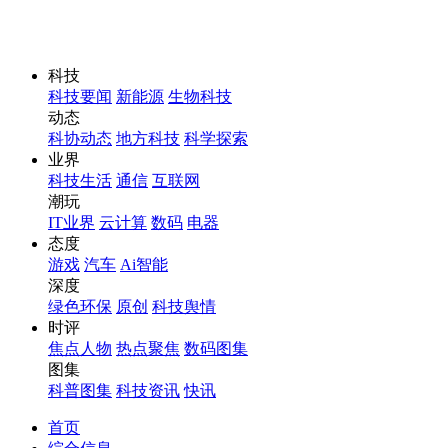
科技
科技要闻
新能源
生物科技
动态
科协动态
地方科技
科学探索
业界
科技生活
通信
互联网
潮玩
IT业界
云计算
数码
电器
态度
游戏
汽车
Ai智能
深度
绿色环保
原创
科技舆情
时评
焦点人物
热点聚焦
数码图集
图集
科普图集
科技资讯
快讯
首页