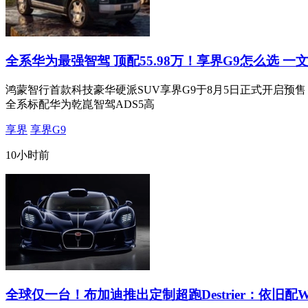
全系华为最强智驾 顶配55.98万！享界G9怎么选 一
鸿蒙智行首款科技豪华硬派SUV享界G9于8月5日正式开启预售，推出M
全系标配华为乾崑智驾ADS5高
享界
享界G9
10小时前
全球仅一台！布加迪推出定制超跑Destrier：依旧配