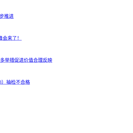
步推进
峰会来了！
多举措促进价值合理反映
08）抽检不合格