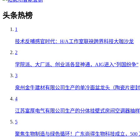
头条热榜
1
技术反哺感官时代：H/A工作室联袂跨界科技大咖沙龙
2
学院派、大厂派、创业派各显神通，AIG进入“列国纷争”
3
泉州金牛建材有限公司生产的单冷面盆龙头（陶瓷片密封
4
江苏富厚电气有限公司生产的分体挂壁式房间空调器抽样
5
聚焦生物制造与绿色循环！广东尚得生物科技成立，500