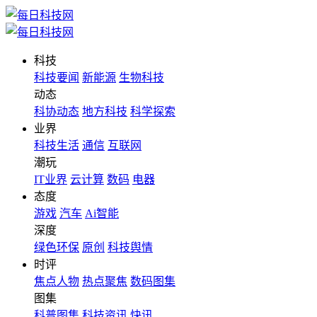
科技
科技要闻
新能源
生物科技
动态
科协动态
地方科技
科学探索
业界
科技生活
通信
互联网
潮玩
IT业界
云计算
数码
电器
态度
游戏
汽车
Ai智能
深度
绿色环保
原创
科技舆情
时评
焦点人物
热点聚焦
数码图集
图集
科普图集
科技资讯
快讯