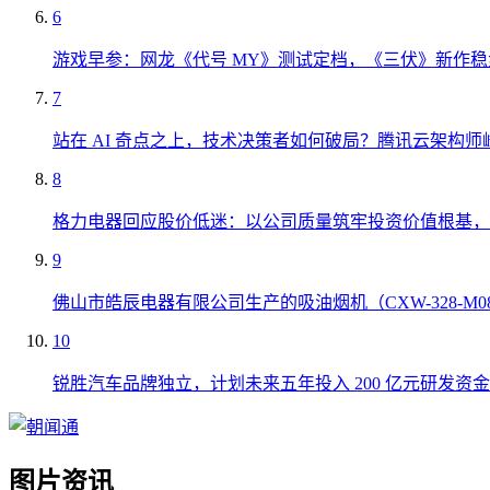
6
游戏早参：网龙《代号 MY》测试定档，《三伏》新作稳
7
站在 AI 奇点之上，技术决策者如何破局？腾讯云架构师
8
格力电器回应股价低迷：以公司质量筑牢投资价值根基，
9
佛山市皓辰电器有限公司生产的吸油烟机（CXW-328-M
10
锐胜汽车品牌独立，计划未来五年投入 200 亿元研发资金
图片资讯