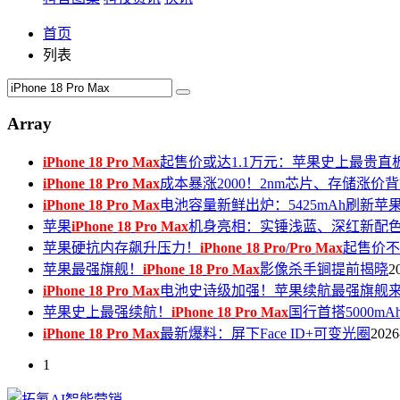
首页
列表
Array
iPhone
18
Pro
Max
起售价或达1.1万元：苹果史上最贵直
iPhone
18
Pro
Max
成本暴涨2000！2nm芯片、存储涨价
iPhone
18
Pro
Max
电池容量新鲜出炉：5425mAh刷新苹
苹果
iPhone
18
Pro
Max
机身亮相：实锤浅蓝、深红新配
苹果硬抗内存飙升压力！
iPhone
18
Pro
/
Pro
Max
起售价不
苹果最强旗舰！
iPhone
18
Pro
Max
影像杀手锏提前揭晓
2
iPhone
18
Pro
Max
电池史诗级加强！苹果续航最强旗舰
苹果史上最强续航！
iPhone
18
Pro
Max
国行首搭5000m
iPhone
18
Pro
Max
最新爆料：屏下Face ID+可变光圈
2026
1