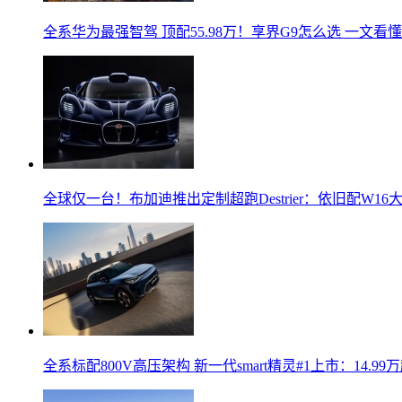
全系华为最强智驾 顶配55.98万！享界G9怎么选 一文看懂
全球仅一台！布加迪推出定制超跑Destrier：依旧配W16
全系标配800V高压架构 新一代smart精灵#1上市：14.99