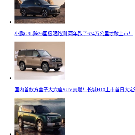
小鹏G9L跨26国极限路测 两年跑了674万公里才敢上市！
国内首款方盒子大六座SUV卖爆！长城H10上市首日大定