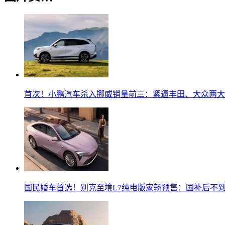
首次！小鹏汽车杀入挪威销量前三：紧逼丰田、大众两大
国民婚车首选！别克至境L7纯电版家轿预售：国补后不到