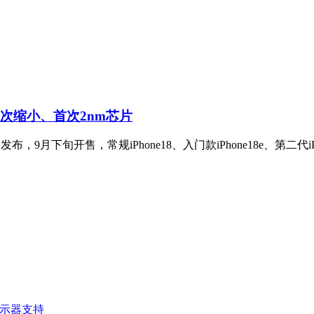
岛首次缩小、首次2nm芯片
月上旬发布，9月下旬开售，常规iPhone18、入门款iPhone18e、第二代iP
展显示器支持