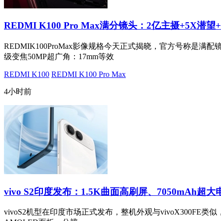
REDMI K100 Pro Max满分镜头：2亿主摄+5X潜望
REDMIK100ProMax影像规格今天正式揭晓，官方号称是满配
级变焦50MP超广角：17mm等效
REDMI K100
REDMI K100 Pro Max
4小时前
vivo S2印度发布：1.5K曲面高刷屏、7050mAh超大
vivoS2机型在印度市场正式发布，整机外观与vivoX300FE类似，