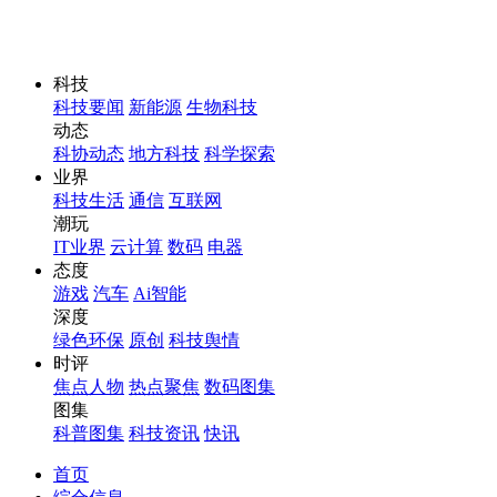
科技
科技要闻
新能源
生物科技
动态
科协动态
地方科技
科学探索
业界
科技生活
通信
互联网
潮玩
IT业界
云计算
数码
电器
态度
游戏
汽车
Ai智能
深度
绿色环保
原创
科技舆情
时评
焦点人物
热点聚焦
数码图集
图集
科普图集
科技资讯
快讯
首页