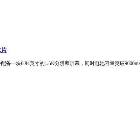
芯片
并配备一块6.84英寸的1.5K分辨率屏幕，同时电池容量突破900