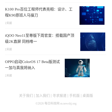
K100 Pro百位工程师代表亮相：设计、工
程K90原班人马操刀
2天前
iQOO Neo11至尊版下周官宣：搭载国产顶
级2K直屏 同档唯一
2天前
OPPO启动ColorOS 17 Beta版测试
一加与真我将纳入
2天前
关于我们
加入我们
寻求报道
手机版
桌面版
©
2026
每日科技网 m.newskj.org