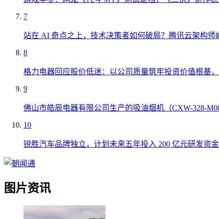
7
站在 AI 奇点之上，技术决策者如何破局？腾讯云架构师
8
格力电器回应股价低迷：以公司质量筑牢投资价值根基，
9
佛山市皓辰电器有限公司生产的吸油烟机（CXW-328-M
10
锐胜汽车品牌独立，计划未来五年投入 200 亿元研发资金
图片资讯