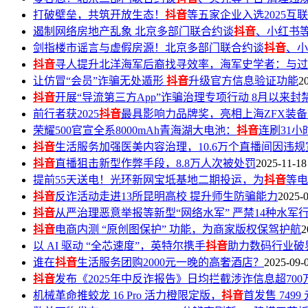
打破壁垒，共筑开放生态！
抖音
等五家企业入选2025
遏制网络房地产乱象 北京多部门联合约谈
抖音
、小红书等
剑指楼市谣言与虚假房源！北京多部门联合约谈
抖音
、小
抖音
寻人提升北洋海军后裔找寻效率，海军史学者：与过
让仿冒“会员”诈骗无处遁形
抖音
升级官方信息验证功能
2
抖音
开展“导流第三方App”诈骗治理专项行动 8月以来封
前行者获2025
抖音
最具影响力品牌奖，亮相上海ZFX装备
荣耀500官宣全系8000mAh青海湖大电池：
抖音
连刷31小
抖音
生活服务加强医美内容治理，10.6万个直播间因违
抖音
直播狙击新型作弊手段，8.8万人次被处罚
2025-11-18
提前55天送电！光环新网宝坻基地二期投运，为
抖音
等电
抖音
反诈活动走进13所昆明高校 提升师生防骗能力
2025-
抖音
从严治理恶意举报等新型“网络水军” 严禁14种水军
抖音
电商内测 “原创图保护” 功能，为商家版权保驾护航
2
以 AI 驱动 “全芯速度”，英特尔携手
抖音
助力数码行业破
谁在
抖音
生活服务团购2000元一晚的高奢酒店？
2025-09-
抖音
发布《2025年中反诈报告》日均拦截涉诈信息超700
机械革命推蛟龙 16 Pro 活力橙限定版，
抖音
首发售 7499 