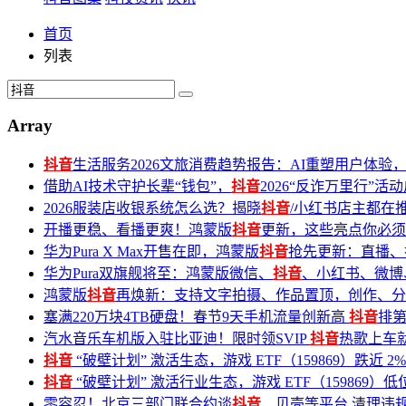
首页
列表
Array
抖音
生活服务2026文旅消费趋势报告：AI重塑用户体验
借助AI技术守护长辈“钱包”，
抖音
2026“反诈万里行”活
2026服装店收银系统怎么选？揭晓
抖音
/小红书店主都在
开播更稳、看播更爽！鸿蒙版
抖音
更新，这些亮点你必须
华为Pura X Max开售在即，鸿蒙版
抖音
抢先更新：直播、
华为Pura双旗舰将至：鸿蒙版微信、
抖音
、小红书、微博
鸿蒙版
抖音
再焕新：支持文字拍摄、作品置顶，创作、分
塞满220万块4TB硬盘！春节9天手机流量创新高
抖音
排
汽水音乐车机版入驻比亚迪！限时领SVIP
抖音
热歌上车
抖音
“破壁计划” 激活生态，游戏 ETF（159869）跌近
抖音
“破壁计划” 激活行业生态，游戏 ETF（159869
零容忍！北京三部门联合约谈
抖音
、贝壳等平台 清理违规房