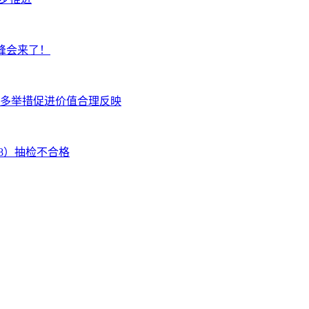
峰会来了！
多举措促进价值合理反映
08）抽检不合格