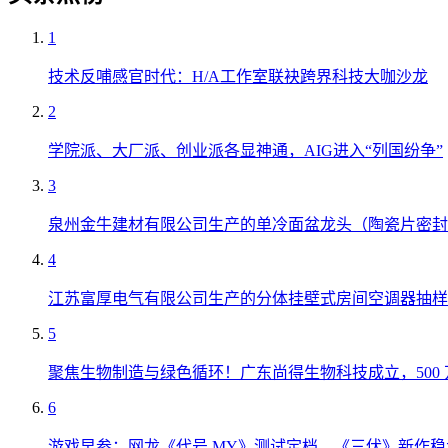
1
技术反哺感官时代：H/A工作室联袂跨界科技大咖沙龙
2
学院派、大厂派、创业派各显神通，AIG进入“列国纷争”
3
泉州金牛建材有限公司生产的单冷面盆龙头（陶瓷片密封
4
江苏富厚电气有限公司生产的分体挂壁式房间空调器抽样
5
聚焦生物制造与绿色循环！广东尚得生物科技成立，500
6
游戏早参：网龙《代号 MY》测试定档，《三伏》新作稳