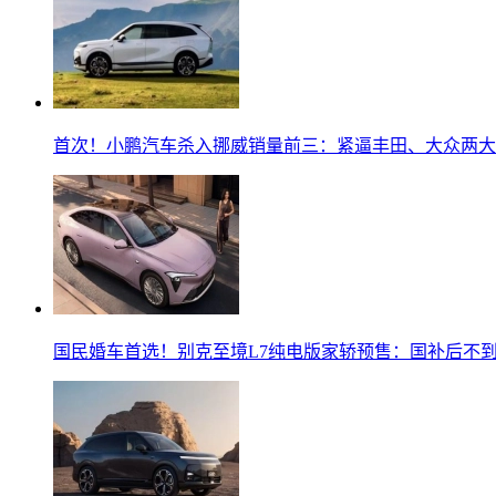
首次！小鹏汽车杀入挪威销量前三：紧逼丰田、大众两大
国民婚车首选！别克至境L7纯电版家轿预售：国补后不到