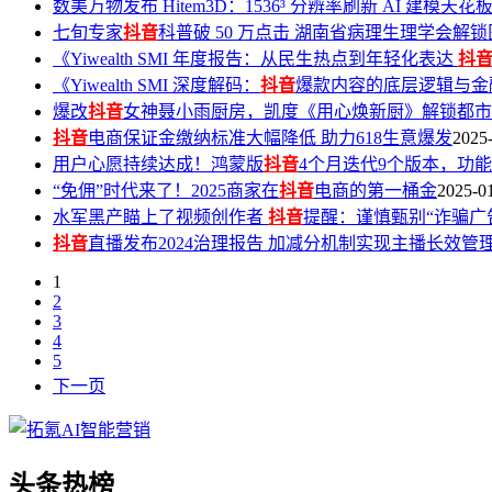
数美万物发布 Hitem3D：1536³ 分辨率刷新 AI 建模天花
七旬专家
抖音
科普破 50 万点击 湖南省病理生理学会解
《Yiwealth SMI 年度报告：从民生热点到年轻化表达
抖
《Yiwealth SMI 深度解码：
抖音
爆款内容的底层逻辑与金
爆改
抖音
女神聂小雨厨房，凯度《用心焕新厨》解锁都市
抖音
电商保证金缴纳标准大幅降低 助力618生意爆发
2025
用户心愿持续达成！鸿蒙版
抖音
4个月迭代9个版本，功
“免佣”时代来了！2025商家在
抖音
电商的第一桶金
2025-0
水军黑产瞄上了视频创作者
抖音
提醒：谨慎甄别“诈骗广
抖音
直播发布2024治理报告 加减分机制实现主播长效管
1
2
3
4
5
下一页
头条热榜