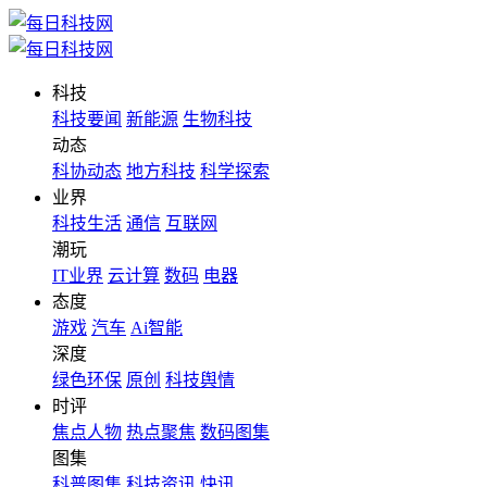
科技
科技要闻
新能源
生物科技
动态
科协动态
地方科技
科学探索
业界
科技生活
通信
互联网
潮玩
IT业界
云计算
数码
电器
态度
游戏
汽车
Ai智能
深度
绿色环保
原创
科技舆情
时评
焦点人物
热点聚焦
数码图集
图集
科普图集
科技资讯
快讯