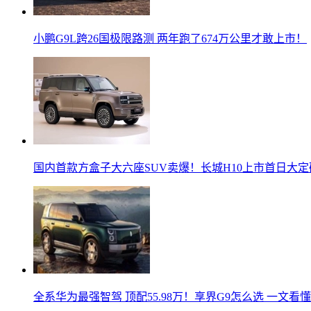
小鹏G9L跨26国极限路测 两年跑了674万公里才敢上市！
国内首款方盒子大六座SUV卖爆！长城H10上市首日大定
全系华为最强智驾 顶配55.98万！享界G9怎么选 一文看懂