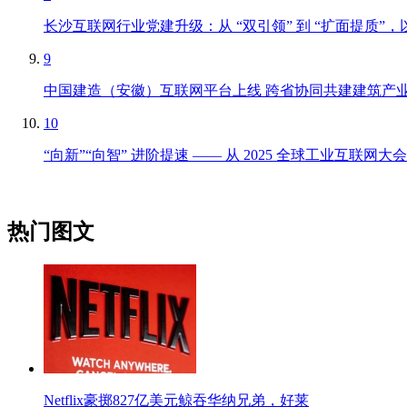
长沙互联网行业党建升级：从 “双引领” 到 “扩面提质
9
中国建造（安徽）互联网平台上线 跨省协同共建建筑产
10
“向新”“向智” 进阶提速 —— 从 2025 全球工业互联
热门图文
Netflix豪掷827亿美元鲸吞华纳兄弟，好莱