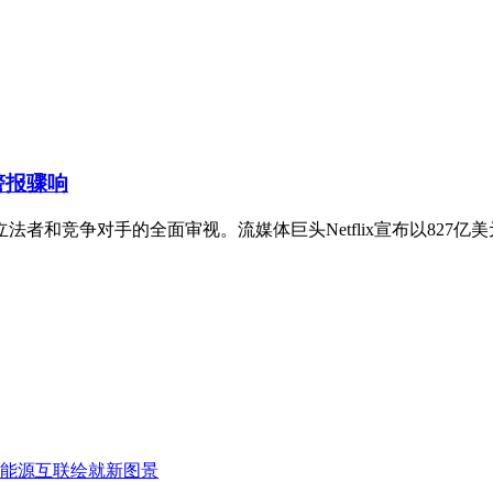
警报骤响
者和竞争对手的全面审视。流媒体巨头Netflix宣布以827亿
能源互联绘就新图景