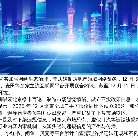
消息，为切实加强网络生态治理，坚决遏制房地产领域网络乱象，12 
麦田等多家主流互联网平台开展联合约谈。截至 12 月 12 日
环境。
播唱衰北京楼市言论、制造市场恐慌情绪、散布不实政策信息、
2025 年 12 月北京全城二手房报价同比下跌 0.95%，
量，误导购房者预期并促成交易，严重扰乱了正常市场秩序。
是及时下架违规信息，对放大市场恐慌、虚假引流等违法违规内
行业内容内审机制，从源头遏制违规信息的产生与传播。
小红书、闲鱼、贝壳等平台累计自查清理各类违法违规和不良信息 1