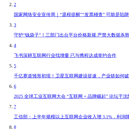
2
国家网络安全宣传周｜“退税提醒”“发票稽查” 可能是陷阱
3
守护“钱袋子”！三部门出台平台价格新规 严禁大数据杀熟、
4
飞书深耕互联网行业找增量 已与携程达成签约合作
5
千亿赛道雏形初现！卫星互联网建设提速，产业链如何破解
6
2025 全球工业互联网大会 “互联网 + 品牌崛起” 论
7
工信部：上半年规模以上互联网企业收入增 3.1%，利润降
8