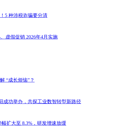
！5 种涉税诈骗要分清
虚假促销 2026年4月实施
 “成长烦恼”？
坛于沈阳成功举办，共探工业数智转型新路径
幅扩大至 8.3%，研发增速放缓