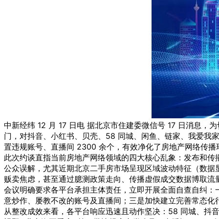
中新经纬 12 月 17 日电 据北京市住建委微信号 17 日
门，对抖音、小红书、贝壳、58 同城、闲鱼、链家、我爱我家、
置违规账号、直播间 2300 余个，有效净化了房地产网络传播
此次约谈直指当前房地产网络领域的四大核心乱象：发布和传
公众误解，尤其近期北京二手房市场呈现区域波动特征（数据显示，
贩卖焦虑，甚至通过臆测政策走向、传播虚假成交数据博取流
会议明确要求各平台承担主体责任，立即开展全面自查自纠：一
意炒作、屡教不改的账号及直播间；三是加快建立完善常态化
从整改成效来看，各平台响应迅速且动作坚决：58 同城、抖音、