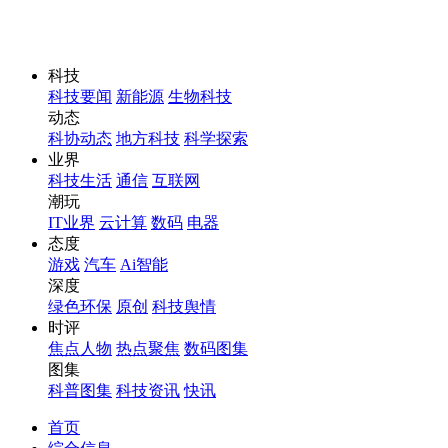
科技
科技要闻
新能源
生物科技
动态
科协动态
地方科技
科学探索
业界
科技生活
通信
互联网
潮玩
IT业界
云计算
数码
电器
态度
游戏
汽车
Ai智能
深度
绿色环保
原创
科技舆情
时评
焦点人物
热点聚焦
数码图集
图集
科普图集
科技资讯
快讯
首页