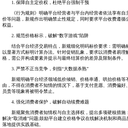
1. 保障自主定价权，杜绝平台强制干预
《行为规则》明确平台经营者与平台内经营者依法享有自主
价等问题，新规作出明确禁止性规定，同时要求平台收费遵循
权益。
2. 规范价格标示，破解“数字游戏”陷阱
结合平台经济交易特点，新规细化明码标价要求：需明确标示
以显著方式标明计算办法。针对促销乱象，要求以消费者易理
格，需公开构成要素并提示与最终结算价的差异及限制条件。
3. 严禁不正当竞争，剑指“大数据杀熟”
新规明确平台经济领域低价倾销、价格串通、哄抬价格等不正
由，不得在消费者不知情的情况下，基于支付意愿、消费偏好
员贵等现象将被明令禁止。
4. 强化消费者保护，破解自动续费难题
新规聚焦消费者知情权与自主选择权，提出多项硬核措施：
解决“取消难”问题;鼓励平台建立价格争议在线解决机制和商品
落地提供实践基础。