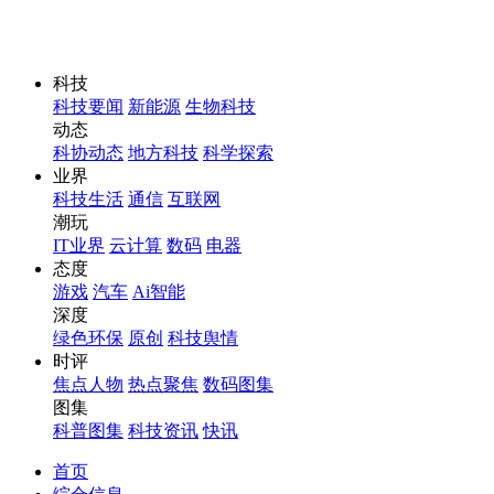
科技
科技要闻
新能源
生物科技
动态
科协动态
地方科技
科学探索
业界
科技生活
通信
互联网
潮玩
IT业界
云计算
数码
电器
态度
游戏
汽车
Ai智能
深度
绿色环保
原创
科技舆情
时评
焦点人物
热点聚焦
数码图集
图集
科普图集
科技资讯
快讯
首页