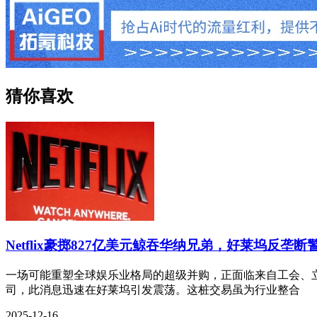
猜你喜欢
Netflix豪掷827亿美元鲸吞华纳兄弟，好莱坞反垄断
一场可能重塑全球娱乐业格局的超级并购，正面临来自工会、立法
司，此消息迅速在好莱坞引发震荡。这桩交易虽为行业整合
2025-12-16