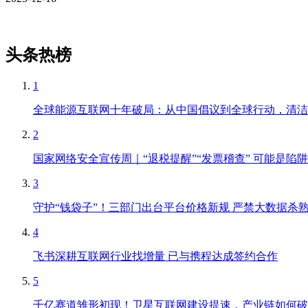
头条热榜
1
全球能源互联网十年破局：从中国倡议到全球行动，清洁
2
国家网络安全宣传周｜“退税提醒”“发票稽查” 可能是陷阱
3
守护“钱袋子”！三部门出台平台价格新规 严禁大数据杀熟、
4
飞书深耕互联网行业找增量 已与携程达成签约合作
5
千亿赛道雏形初现！卫星互联网建设提速，产业链如何破解