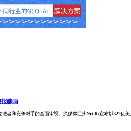
警报骤响
者和竞争对手的全面审视。流媒体巨头Netflix宣布以827亿