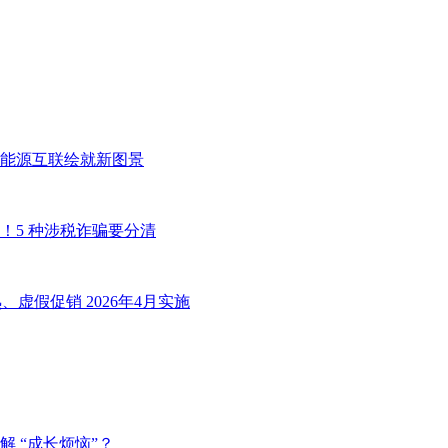
能源互联绘就新图景
！5 种涉税诈骗要分清
虚假促销 2026年4月实施
 “成长烦恼”？