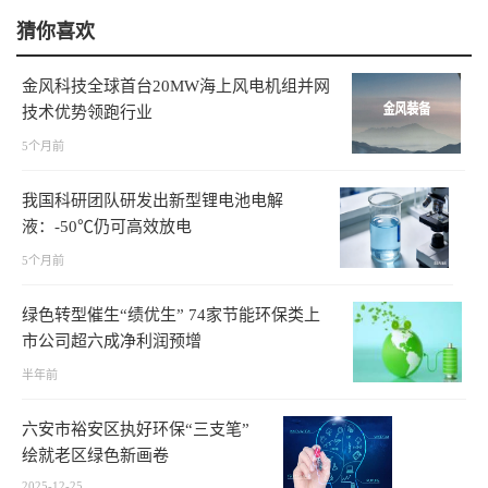
猜你喜欢
金风科技全球首台20MW海上风电机组并网
技术优势领跑行业
5个月前
我国科研团队研发出新型锂电池电解
液：-50℃仍可高效放电
5个月前
绿色转型催生“绩优生” 74家节能环保类上
市公司超六成净利润预增
半年前
六安市裕安区执好环保“三支笔”
绘就老区绿色新画卷
2025-12-25