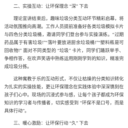
二、实操互动：让环保理念 “深” 下去
理论宣讲结束后，趣味垃圾分类互动环节精彩启幕，将
活动氛围推向高潮。工作人员提前准备好各类垃圾模拟卡片
与四色分类垃圾桶，邀请同学们登台参与实操演练。“过期
药品属于有害垃圾!”“落叶要放进厨余垃圾桶!”“塑料瓶是可
回收物!” 面对不同类型的 “垃圾” 卡片，同学们踊跃举手、
争相作答，在欢声笑语中熟练运用刚刚学到的知识，精准完
成垃圾分拣。
这种寓教于乐的互动形式，不仅让枯燥的分类知识转化
为扎实的实操技能，更让环保理念在实践体验中深深镌刻在
孩子们心中。现场的沉浸式参与感，让每个孩子都成为环保
知识的学习者与传播者，切实感受到 “环保不是口号，而是
具体行动”。
三、暖心激励：让环保行动 “久” 下去