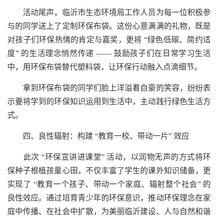
活动尾声，临沂市生态环境局工作人员为每一位积极参
与的同学送上了定制环保布袋。这份心意满满的礼物，既是
对孩子们环保热情的肯定与嘉奖，更将 “绿色低碳、简约适
度” 的生活理念悄然传递 —— 鼓励孩子们在日常学习生活
中，用环保布袋替代塑料袋，让环保行动融入点滴细节。
拿到环保布袋的同学们脸上洋溢着自豪的笑容，纷纷表
示要将学到的环保知识运用到生活中，主动践行绿色生活方
式。
四、良性辐射：构建 “教育一校、带动一片” 效应
此次 “环保宣讲进课堂” 活动，以润物无声的方式将环
保种子根植孩童心田，不仅丰富了学生的课外知识储备，更
实现了 “教育一个孩子、带动一个家庭、辐射整个社会” 的
良性效应。通过培育青少年的环保意识，推动环保理念在家
庭中传播、在社会中扩散，为美丽临沂建设、人与自然和谐