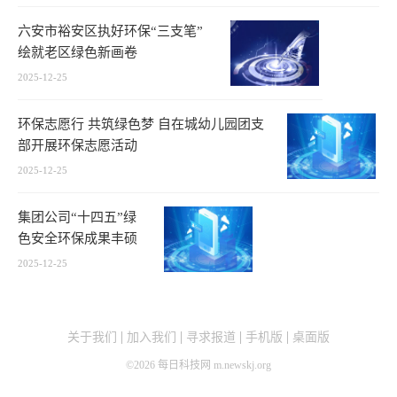
六安市裕安区执好环保“三支笔”
绘就老区绿色新画卷
2025-12-25
环保志愿行 共筑绿色梦 自在城幼儿园团支
部开展环保志愿活动
2025-12-25
集团公司“十四五”绿
色安全环保成果丰硕
2025-12-25
关于我们
加入我们
寻求报道
手机版
桌面版
©
2026
每日科技网 m.newskj.org